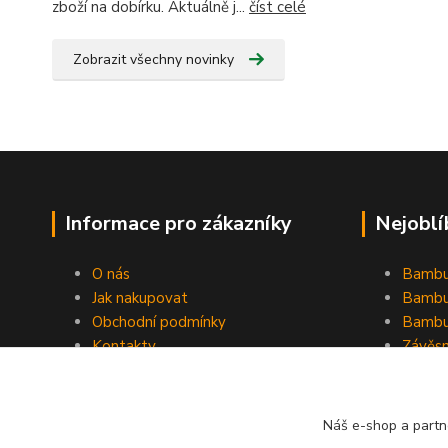
zboží na dobírku. Aktuálně j...
číst celé
Zobrazit všechny novinky
Informace pro zákazníky
Nejoblí
O nás
Bambu
Jak nakupovat
Bambu
Obchodní podmínky
Bambu
Kontakty
Závěs
Ochrana osobních údajů
Formulář pro odstoupení od
smlouvy
Náš e-shop a partn
Stínící plachty Hesperide