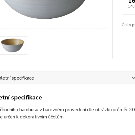
16
140
Číslo p
etní specifikace
tní specifikace
přírodního bambusu v barevném provedení dle obrázku.průměr 3
e určen k dekorativním účelům.