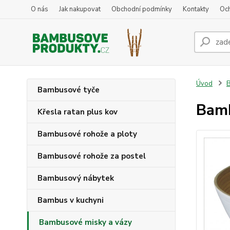
O nás
Jak nakupovat
Obchodní podmínky
Kontakty
Oc
Úvod
B
Bambusové tyče
Bamb
Křesla ratan plus kov
Bambusové rohože a ploty
Bambusové rohože za postel
Bambusový nábytek
Bambus v kuchyni
Bambusové misky a vázy