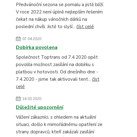
Předvánoční sezona se pomalu a jistě blíží.
V roce 2022 není úplně nejlepším řešením
čekat na nákup vánočních dárků na
poslední chvíli. Jistě to slyší...
číst celé
07.04.2020
Dobírka povolena
Společnost Toptrans od 7.4.2020 opět
povolila možnost zasílání na dobírku s
platbou v hotovosti. Od dnešního dne -
7.4.2020 - jsme tak aktivovali tent...
číst
celé
16.03.2020
Důležité upozornění
Vážení zákazníci, s ohledem na aktuální
situaci, došlo k mimořádnému opatření ze
strany dopravců, kteří zakázali zasílání