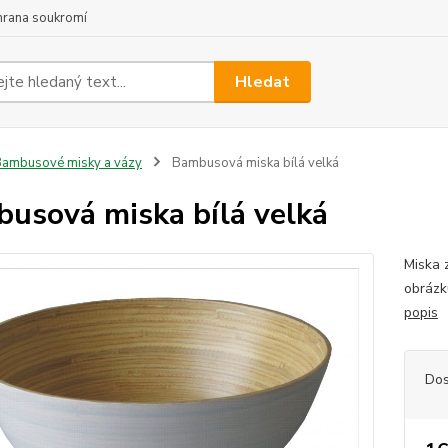
hrana soukromí
Hledat
ambusové misky a vázy
Bambusová miska bílá velká
usová miska bílá velká
Miska 
obrázk
popis
Dos