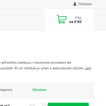
Přihlášení
0
ks
za
0 Kč
z přírodního bambusu v barevném provedení dle
u.průměr 30 cm Výrobek je určen k dekorativním účelům.
celý
tupnost
Skladem