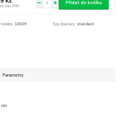
9 Kč
Přidat do košíku
 Kč
bez DPH
roduktu:
10029
Typ dopravy:
standard
Parametry
0 cm