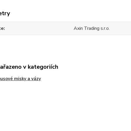
etry
ce
Axin Trading s.r.o.
zařazeno v kategoriích
usové misky a vázy