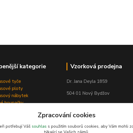
benější kategorie
Vzorková prodejna
sové tyče
Dr. Jana Deyla 1859
sové ploty
504 01 Nový Bydžov
sový nábytek
né houpačky
Otevírací doba:
Zpracování cookies
Po - Pá 8:00 - 17:00
So - 8:00 - 17:00
eři potřebují Váš
souhlas
s použitím souborů cookies, aby Vám mohli z
týkající se Vašich zájmů.