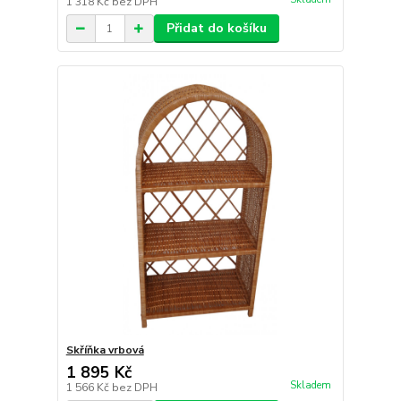
1 318 Kč
bez DPH
Přidat do košíku
Skříňka vrbová
1 895 Kč
Skladem
1 566 Kč
bez DPH