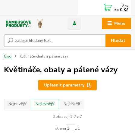
0
ks
za
0 Kč
Menu
Hledat
Úvod
Květináče, obaly a pálené vázy
Květináče, obaly a pálené vázy
Upřesnit parametry
Nejnovější
Nejlevnější
Nejdražší
Zobrazuji 1-7 z 7
strana
z 1