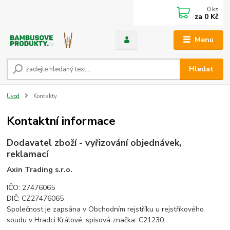
0
ks
za
0 Kč
Menu
Hledat
Úvod
Kontakty
Kontaktní informace
Dodavatel zboží - vyřizování objednávek,
reklamací
Axin Trading s.r.o.
IČO: 27476065
DIČ: CZ27476065
Společnost je zapsána v Obchodním rejstříku u rejstříkového
soudu v Hradci Králové, spisová značka: C21230.