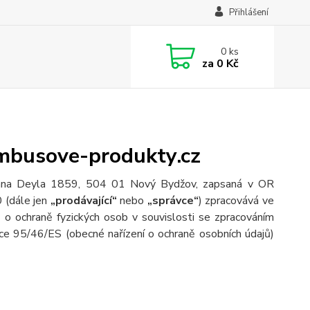
Přihlášení
0
ks
za
0 Kč
mbusove-produkty.cz
.Jana Deyla 1859, 504 01 Nový Bydžov, zapsaná v OR
 (dále jen
„prodávající“
nebo
„správce“
) zpracovává ve
o ochraně fyzických osob v souvislosti se zpracováním
ce 95/46/ES (obecné nařízení o ochraně osobních údajů)