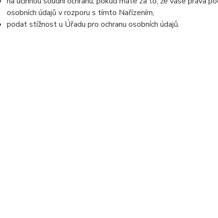
na účinnou soudní ochranu, pokud máte za to, že vaše práva po
osobních údajů v rozporu s tímto Nařízením,
podat stížnost u Úřadu pro ochranu osobních údajů.