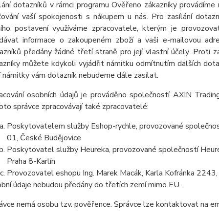
lání dotazníků v rámci programu Ověřeno zákazníky provádíme 
šťování vaší spokojenosti s nákupem u nás. Pro zasílání dota
ního postavení využíváme zpracovatele, kterým je provozov
dávat informace o zakoupeném zboží a vaši e-mailovou adres
azníků předány žádné třetí straně pro její vlastní účely. Proti
azníky můžete kdykoli vyjádřit námitku odmítnutím dalších dot
í námitky vám dotazník nebudeme dále zasílat.
acování osobních údajů je prováděno společností AXIN Trading
oto správce zpracovávají také zpracovatelé:
Poskytovatelem služby Eshop-rychle, provozované společnost
01, České Budějovice
Poskytovatel služby Heureka, provozované společností Heurek
Praha 8-Karlín
Provozovatel eshopu Ing. Marek Macák, Karla Kofránka 2243,
bní údaje nebudou předány do třetích zemí mimo EU.
ávce nemá osobu tzv. pověřence. Správce lze kontaktovat na e