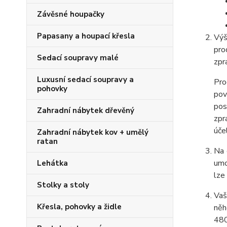
Závěsné houpačky
Papasany a houpací křesla
Výš
pro
Sedací soupravy malé
zpr
Luxusní sedací soupravy a
Pro
pohovky
pov
pos
Zahradní nábytek dřevěný
zpr
úče
Zahradní nábytek kov + umělý
ratan
Na 
umo
Lehátka
lze
Stolky a stoly
Vaš
Křesla, pohovky a židle
něh
480