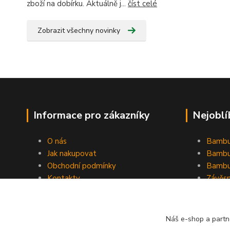
zboží na dobírku. Aktuálně j...
číst celé
Zobrazit všechny novinky
Informace pro zákazníky
Nejoblí
O nás
Bambu
Jak nakupovat
Bambu
Obchodní podmínky
Bambu
Kontakty
Závěs
Ochrana osobních údajů
Formulář pro odstoupení od
smlouvy
Náš e-shop a partn
Stínící plachty Hesperide