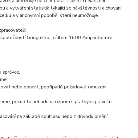
e, a umožňuje ho čl. 6 odst. 1 písm. f) Nařízení.
 a vytváření statistik týkající se návštěvnosti a chování
celku a v anonymní podobě, která neumožňuje
pracovateli:
společností Google Inc., sídlem 1600 Amphitheatre
 správce,
áme,
izovat nebo opravit, popřípadě požadovat omezení
eme, pokud to nebude v rozporu s platnými právními
racování na základě souhlasu nebo z důvodu plnění