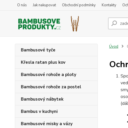
O nás
Jak nakupovat
Obchodní podmínky
Kontakty
Oc
Úvod
O
Bambusové tyče
Ochr
Křesla ratan plus kov
Bambusové rohože a ploty
Spo
ved
Bambusové rohože za postel
smy
oso
Bambusový nábytek
(dá
Bambus v kuchyni
Bambusové misky a vázy