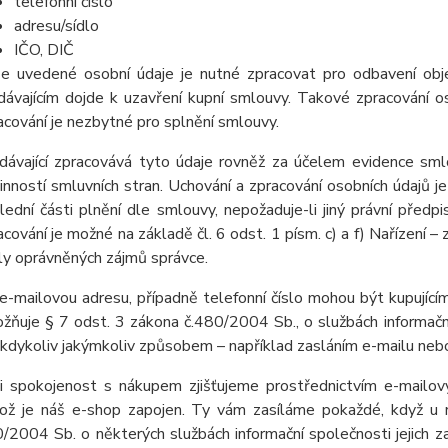
telefonní číslo
adresu/sídlo
IČO, DIČ
e uvedené osobní údaje je nutné zpracovat pro odbavení obj
dávajícím dojde k uzavření kupní smlouvy. Takové zpracování os
acování je nezbytné pro splnění smlouvy.
dávající zpracovává tyto údaje rovněž za účelem evidence sml
inností smluvních stran. Uchování a zpracování osobních údajů
lední části plnění dle smlouvy, nepožaduje-li jiný právní pře
acování je možné na základě čl. 6 odst. 1 písm. c) a f) Nařízení –
ly oprávněných zájmů správce.
e-mailovou adresu, případně telefonní číslo mohou být kupujícím
žňuje § 7 odst. 3 zákona č.480/2004 Sb., o službách informační
 kdykoliv jakýmkoliv způsobem – například zasláním e-mailu nebo
i spokojenost s nákupem zjišťujeme prostřednictvím e-mailov
ož je náš e-shop zapojen. Ty vám zasíláme pokaždé, když u 
/2004 Sb. o některých službách informační společnosti jejich z