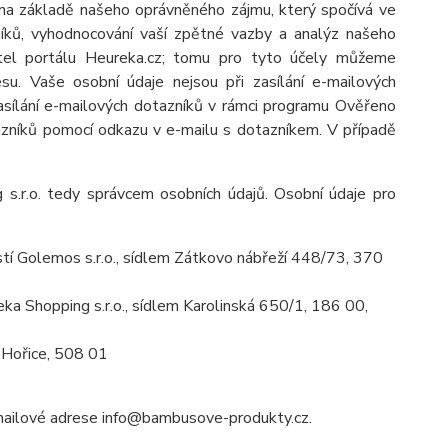
na základě našeho oprávněného zájmu, který spočívá ve
zníků, vyhodnocování vaší zpětné vazby a analýz našeho
atel portálu Heureka.cz; tomu pro tyto účely můžeme
u. Vaše osobní údaje nejsou při zasílání e-mailových
 zasílání e-mailových dotazníků v rámci programu Ověřeno
azníků pomocí odkazu v e-mailu s dotazníkem. V případě
 s.r.o. tedy správcem osobních údajů. Osobní údaje pro
í Golemos s.r.o., sídlem Zátkovo nábřeží 448/73, 370
a Shopping s.r.o., sídlem Karolinská 650/1, 186 00,
 Hořice, 508 01
mailové adrese info@bambusove-produkty.cz.