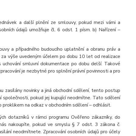
ednávek a další plnění ze smlouvy, pokud mezi vámi a
obních údajů umožňuje čl. 6 odst. 1 písm. b) Nařízení –
ouvy a případného budoucího uplatnění a obranu práv a
 je za výše uvedeným účelem po dobu 10 let od realizace
dpis uchování smluvní dokumentace po dobu delší. Takové
 zpracování je nezbytné pro splnění právní povinnosti a pro
u zasílány novinky a jiná obchodní sdělení, tento postup
 společnosti, pokud jej kupující neodmítne. Tato sdělení
 proklikem na odkaz v obchodním sdělení – odhlásit.
ých dotazníků v rámci programu Ověřeno zákazníky, do
nás nakoupíte, pokud ve smyslu § 7 odst. 3 zákona č.
asílání neodmítnete. Zpracování osobních údajů pro účely