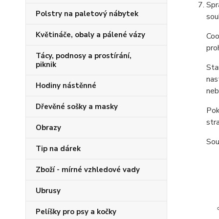
Spr
Polstry na paletový nábytek
sou
Květináče, obaly a pálené vázy
Coo
pro
Tácy, podnosy a prostírání,
piknik
Sta
nas
Hodiny nástěnné
neb
Dřevěné sošky a masky
Pok
str
Obrazy
Sou
Tip na dárek
Zboží - mírné vzhledové vady
Ubrusy
Pelíšky pro psy a kočky