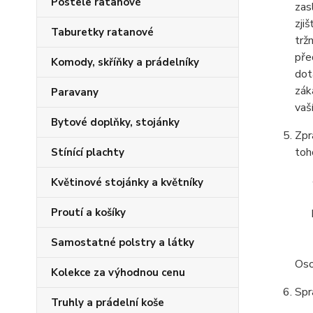
Postele ratanové
zas
zji
Taburetky ratanové
trž
pře
Komody, skříňky a prádelníky
dot
zák
Paravany
vaš
Bytové doplňky, stojánky
Zpr
toh
Stínící plachty
Květinové stojánky a květníky
Proutí a košíky
Samostatné polstry a látky
Oso
Kolekce za výhodnou cenu
Spr
Truhly a prádelní koše