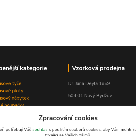
benější kategorie
Vzorková prodejna
sové tyče
Dr. Jana Deyla 1859
sové ploty
504 01 Nový Bydžov
sový nábytek
né houpačky
Otevírací doba:
Zpracování cookies
Po - Pá 8:00 - 17:00
So - 8:00 - 17:00
eři potřebují Váš
souhlas
s použitím souborů cookies, aby Vám mohli z
týkající se Vašich zájmů.