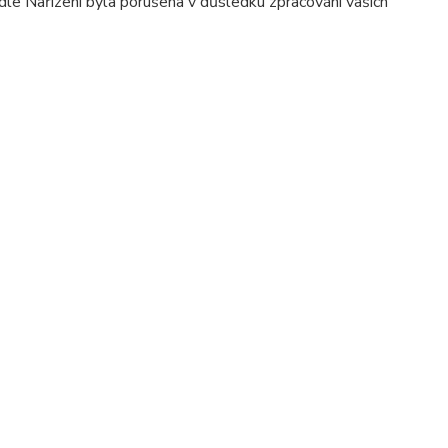
dle Nařízení byla porušena v důsledku zpracování vašich