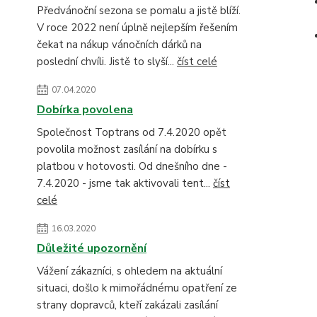
Předvánoční sezona se pomalu a jistě blíží.
V roce 2022 není úplně nejlepším řešením
čekat na nákup vánočních dárků na
poslední chvíli. Jistě to slyší...
číst celé
07.04.2020
Dobírka povolena
Společnost Toptrans od 7.4.2020 opět
povolila možnost zasílání na dobírku s
platbou v hotovosti. Od dnešního dne -
7.4.2020 - jsme tak aktivovali tent...
číst
celé
16.03.2020
Důležité upozornění
Vážení zákazníci, s ohledem na aktuální
situaci, došlo k mimořádnému opatření ze
strany dopravců, kteří zakázali zasílání