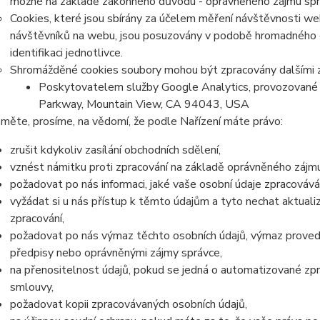
možné na základě zákonného důvodu - oprávněného zájmu správc
Cookies, které jsou sbírány za účelem měření návštěvnosti webu
návštěvníků na webu, jsou posuzovány v podobě hromadného 
identifikaci jednotlivce.
Shromážděné cookies soubory mohou být zpracovány dalšími z
Poskytovatelem služby Google Analytics, provozované 
Parkway, Mountain View, CA 94043, USA
měte, prosíme, na vědomí, že podle Nařízení máte právo:
zrušit kdykoliv zasílání obchodních sdělení,
vznést námitku proti zpracování na základě oprávněného zájmu
požadovat po nás informaci, jaké vaše osobní údaje zpracováv
vyžádat si u nás přístup k těmto údajům a tyto nechat aktual
zpracování,
požadovat po nás výmaz těchto osobních údajů, výmaz proved
předpisy nebo oprávněnými zájmy správce,
na přenositelnost údajů, pokud se jedná o automatizované zp
smlouvy,
požadovat kopii zpracovávaných osobních údajů,