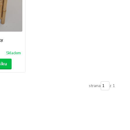
ky
Skladem
šíku
strana
z 1