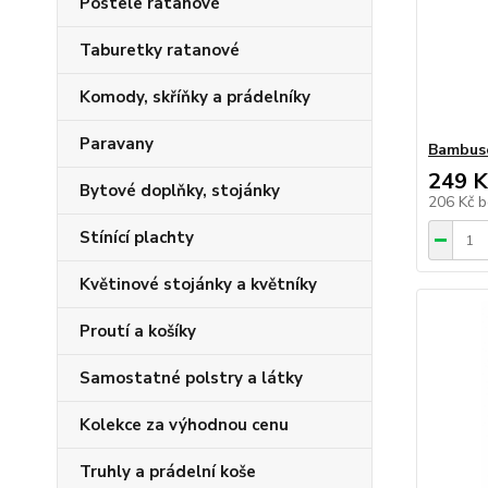
Postele ratanové
Taburetky ratanové
Komody, skříňky a prádelníky
Paravany
Bambuso
249 K
Bytové doplňky, stojánky
206 Kč
b
Stínící plachty
Květinové stojánky a květníky
Proutí a košíky
Samostatné polstry a látky
Kolekce za výhodnou cenu
Truhly a prádelní koše