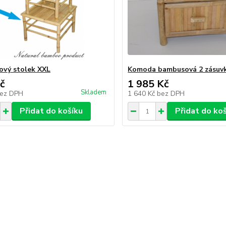
vý stolek XXL
Komoda bambusová 2 zásuv
č
1 985 Kč
Skladem
ez DPH
1 640 Kč
bez DPH
Přidat do košíku
Přidat do ko