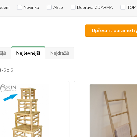
adem
Novinka
Akce
Doprava ZDARMA
TOP 
Upřesnit parametr
jší
Nejlevnější
Nejdražší
1-5 z 5