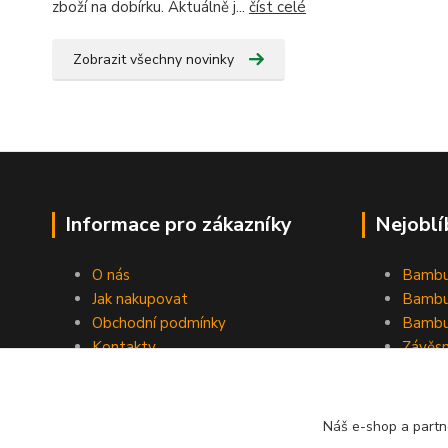
zboží na dobírku. Aktuálně j...
číst celé
Zobrazit všechny novinky
Informace pro zákazníky
Nejoblí
O nás
Bambu
Jak nakupovat
Bambu
Obchodní podmínky
Bambu
Kontakty
Závěs
Ochrana osobních údajů
Formulář pro odstoupení od
smlouvy
Náš e-shop a partn
Stínící plachty Hesperide