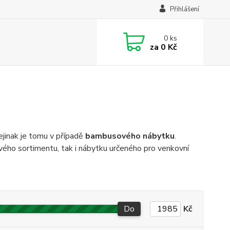
Přihlášení
0
ks
za
0 Kč
ejinak je tomu v případě
bambusového nábytku
.
ového sortimentu, tak i nábytku určeného pro venkovní
Do
Kč