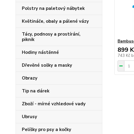
Polstry na paletový nábytek
Květináče, obaly a pálené vázy
Tácy, podnosy a prostírání,
piknik
Bambuso
899 K
Hodiny nástěnné
743 Kč
b
Dřevěné sošky a masky
Obrazy
Tip na dárek
Zboží - mírné vzhledové vady
Ubrusy
Pelíšky pro psy a kočky