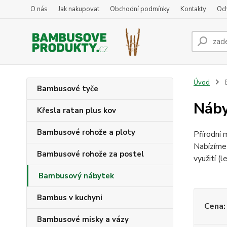
O nás
Jak nakupovat
Obchodní podmínky
Kontakty
Oc
Úvod
Bambusové tyče
Náby
Křesla ratan plus kov
Bambusové rohože a ploty
Přírodní 
Nabízíme 
Bambusové rohože za postel
využití (l
Bambusový nábytek
Bambus v kuchyni
Cena:
Bambusové misky a vázy