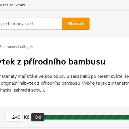
hrana soukromí
Hledat
Bambusový nábytek
tek z přírodního bambusu
materiály mají stále velkou oblibu u zákazníků po celém světě. N
originální nábytek z přírodního bambusu. Vybírejte jak z interiér
ehátka, zahradní sety...).
Kč
Od