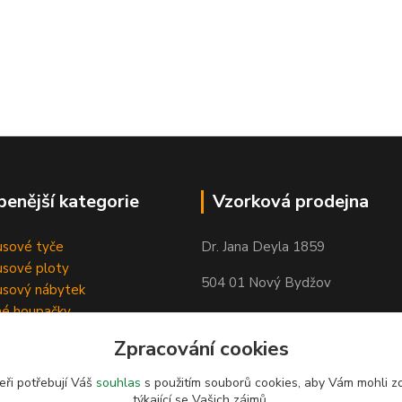
benější kategorie
Vzorková prodejna
sové tyče
Dr. Jana Deyla 1859
sové ploty
504 01 Nový Bydžov
sový nábytek
né houpačky
Otevírací doba:
Zpracování cookies
Po - Pá 8:00 - 17:00
So - 8:00 - 17:00
eři potřebují Váš
souhlas
s použitím souborů cookies, aby Vám mohli z
týkající se Vašich zájmů.