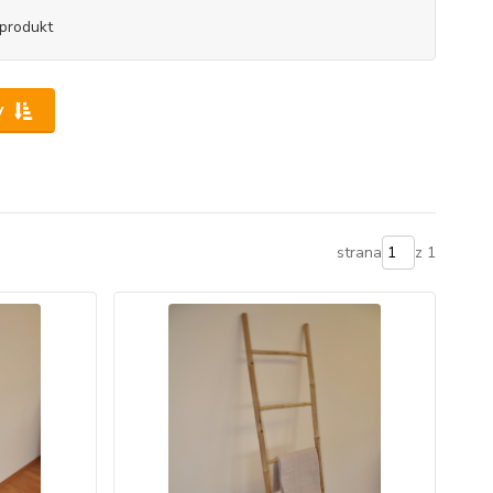
produkt
y
strana
z 1