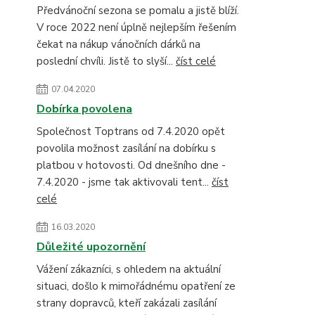
Předvánoční sezona se pomalu a jistě blíží.
V roce 2022 není úplně nejlepším řešením
čekat na nákup vánočních dárků na
poslední chvíli. Jistě to slyší...
číst celé
07.04.2020
Dobírka povolena
Společnost Toptrans od 7.4.2020 opět
povolila možnost zasílání na dobírku s
platbou v hotovosti. Od dnešního dne -
7.4.2020 - jsme tak aktivovali tent...
číst
celé
16.03.2020
Důležité upozornění
Vážení zákazníci, s ohledem na aktuální
situaci, došlo k mimořádnému opatření ze
strany dopravců, kteří zakázali zasílání