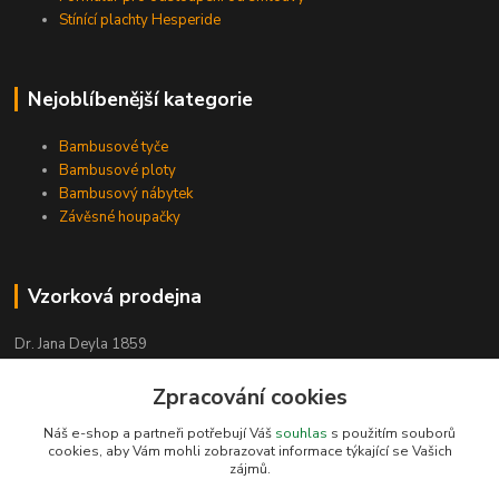
Stínící plachty Hesperide
Nejoblíbenější kategorie
Bambusové tyče
Bambusové ploty
Bambusový nábytek
Závěsné houpačky
Vzorková prodejna
Dr. Jana Deyla 1859
504 01 Nový Bydžov
Zpracování cookies
Otevírací doba:
Náš e-shop a partneři potřebují Váš
souhlas
s použitím souborů
cookies, aby Vám mohli zobrazovat informace týkající se Vašich
Po - Pá 8:00 - 17:00
zájmů.
So - 8:00 - 17:00