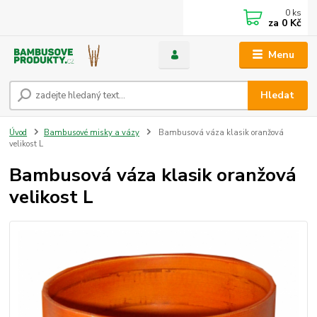
0
ks
za
0 Kč
Menu
Hledat
Úvod
Bambusové misky a vázy
Bambusová váza klasik oranžová
velikost L
Bambusová váza klasik oranžová
velikost L