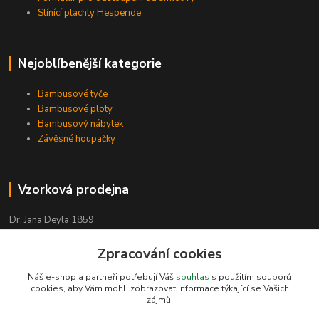
Stínící plachty Hesperide
Nejoblíbenější kategorie
Bambusové tyče
Bambusové ploty
Bambusový nábytek
Závěsné houpačky
Vzorková prodejna
Dr. Jana Deyla 1859
504 01 Nový Bydžov
Zpracování cookies
Otevírací doba:
Náš e-shop a partneři potřebují Váš
souhlas
s použitím souborů
cookies, aby Vám mohli zobrazovat informace týkající se Vašich
Po - Pá 8:00 - 17:00
zájmů.
So - 8:00 - 17:00