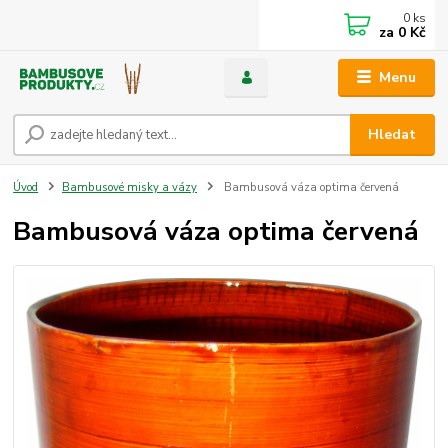
0
ks
za
0 Kč
Menu
Hledat
Úvod
Bambusové misky a vázy
Bambusová váza optima červená
Bambusová váza optima červená