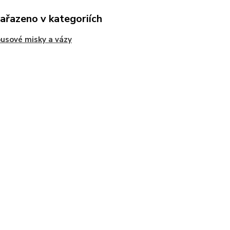
zařazeno v kategoriích
usové misky a vázy