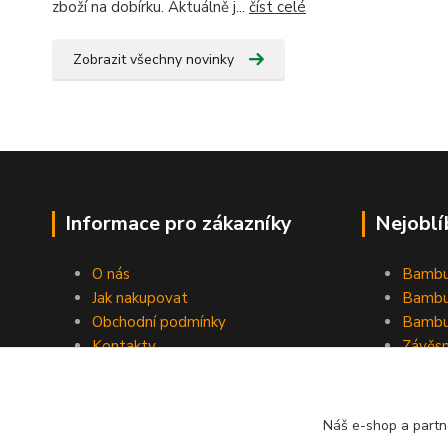
zboží na dobírku. Aktuálně j...
číst celé
Zobrazit všechny novinky
Informace pro zákazníky
Nejoblí
O nás
Bambu
Jak nakupovat
Bambu
Obchodní podmínky
Bambu
Kontakty
Závěs
Ochrana osobních údajů
Formulář pro odstoupení od
smlouvy
Náš e-shop a partn
Stínící plachty Hesperide