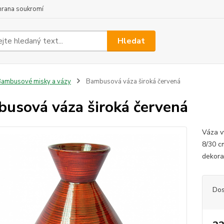
hrana soukromí
Hledat
ambusové misky a vázy
Bambusová váza široká červená
usová váza široká červená
Váza v
8/30 c
dekora
Dos