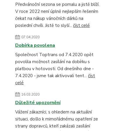
Předvánoční sezona se pomalu a jistě blíží.
V roce 2022 není úplně nejlepším řešením
čekat na nákup vánočních dárků na
poslední chvíli. Jistě to slyší...
číst celé
07.04.2020
Dobírka povolena
Společnost Toptrans od 7.4.2020 opět
povolila možnost zasílání na dobírku s
platbou v hotovosti. Od dnešního dne -
7.4.2020 - jsme tak aktivovali tent...
číst
celé
16.03.2020
Důležité upozornění
Vážení zákazníci, s ohledem na aktuální
situaci, došlo k mimořádnému opatření ze
strany dopravců, kteří zakázali zasílání