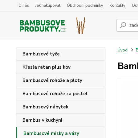
O nás
Jak nakupovat
Obchodní podmínky
Kontakty
Oc
Úvod
B
Bambusové tyče
Bamb
Křesla ratan plus kov
Bambusové rohože a ploty
Bambusové rohože za postel
Bambusový nábytek
Bambus v kuchyni
Bambusové misky a vázy