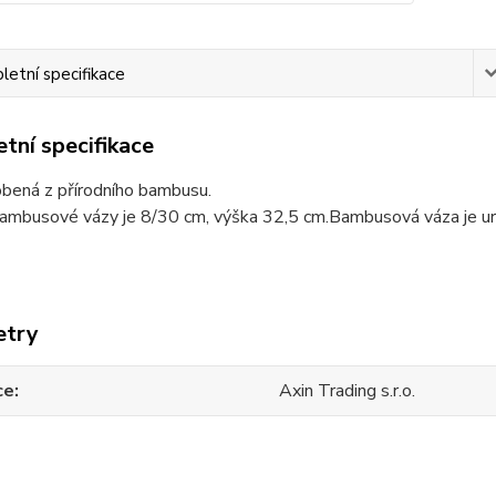
etní specifikace
tní specifikace
obená z přírodního bambusu.
ambusové vázy je 8/30 cm, výška 32,5 cm.Bambusová váza je urč
etry
ce
Axin Trading s.r.o.