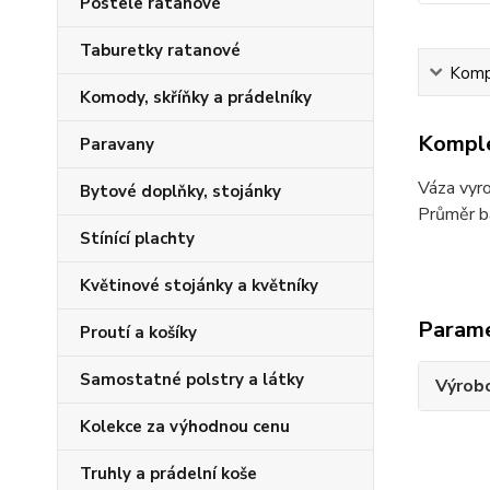
Postele ratanové
Taburetky ratanové
Kompl
Komody, skříňky a prádelníky
Komple
Paravany
Váza vyr
Bytové doplňky, stojánky
Průměr b
Stínící plachty
Květinové stojánky a květníky
Param
Proutí a košíky
Samostatné polstry a látky
Výrob
Kolekce za výhodnou cenu
Truhly a prádelní koše