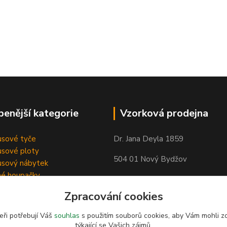
benější kategorie
Vzorková prodejna
sové tyče
Dr. Jana Deyla 1859
sové ploty
504 01 Nový Bydžov
sový nábytek
né houpačky
Otevírací doba:
Zpracování cookies
Po - Pá 8:00 - 17:00
So - 8:00 - 17:00
eři potřebují Váš
souhlas
s použitím souborů cookies, aby Vám mohli z
týkající se Vašich zájmů.