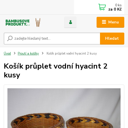
0
ks
za
0 Kč
Menu
Hledat
Úvod
Proutí a košíky
Košík průplet vodní hyacint 2 kusy
Košík průplet vodní hyacint 2
kusy