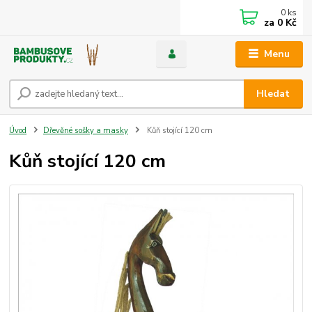
0
ks
za
0 Kč
Menu
Hledat
Úvod
Dřevěné sošky a masky
Kůň stojící 120 cm
Kůň stojící 120 cm