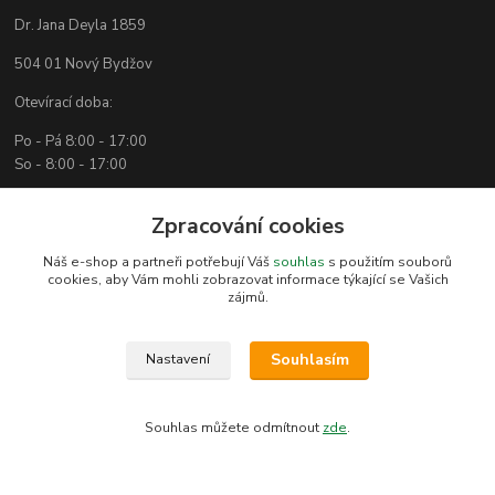
Dr. Jana Deyla 1859
504 01 Nový Bydžov
Otevírací doba:
Po - Pá 8:00 - 17:00
So - 8:00 - 17:00
Zpracování cookies
Kontakty
Náš e-shop a partneři potřebují Váš
souhlas
s použitím souborů
cookies, aby Vám mohli zobrazovat informace týkající se Vašich
zájmů.
Technická podpora
(Po-Pá, 7:30-15:30 hod.)
Souhlasím
Nastavení
info@bambusove-produkty.cz
Souhlas můžete odmítnout
zde
.