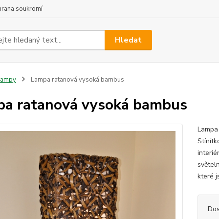
hrana soukromí
Hledat
Lampy
Lampa ratanová vysoká bambus
a ratanová vysoká bambus
Lampa 
Stínítk
interi
světel
které j
Dos