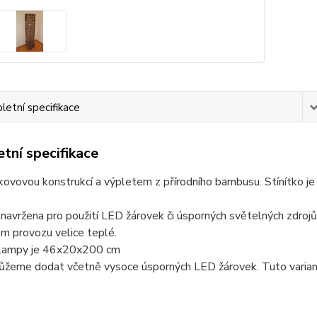
etní specifikace
tní specifikace
ovovou konstrukcí a výpletem z přírodního bambusu. Stínítko je 
navržena pro použití LED žárovek či úsporných světelných zdrojů
m provozu velice teplé.
 lampy je 46x20x200 cm
žeme dodat včetně vysoce úsporných LED žárovek. Tuto variant