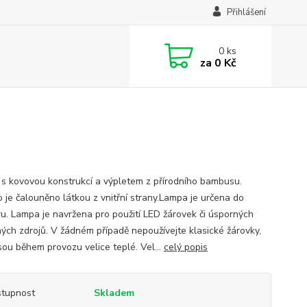
Přihlášení
0
ks
za
0 Kč
s kovovou konstrukcí a výpletem z přírodního bambusu.
o je čalouněno látkou z vnitřní strany.Lampa je určena do
éru. Lampa je navržena pro použití LED žárovek či úsporných
ných zdrojů. V žádném případě nepoužívejte klasické žárovky,
sou během provozu velice teplé. Vel...
celý popis
tupnost
Skladem