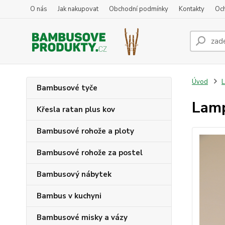
O nás
Jak nakupovat
Obchodní podmínky
Kontakty
Oc
Úvod
Bambusové tyče
Lamp
Křesla ratan plus kov
Bambusové rohože a ploty
Bambusové rohože za postel
Bambusový nábytek
Bambus v kuchyni
Bambusové misky a vázy