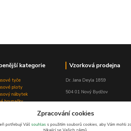
benější kategorie
Vzorková prodejna
sové tyče
Dr. Jana Deyla 1859
sové ploty
504 01 Nový Bydžov
sový nábytek
né houpačky
Otevírací doba:
Zpracování cookies
Po - Pá 8:00 - 17:00
So - 8:00 - 17:00
eři potřebují Váš
souhlas
s použitím souborů cookies, aby Vám mohli z
týkající se Vašich zájmů.