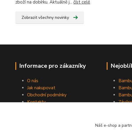
zboží na dobírku. Aktuálně j...
číst celé
Zobrazit všechny novinky
Informace pro zákazníky
Nejoblí
O nás
Bambu
Jak nakupovat
Bambu
Obchodní podmínky
Bambu
Kontakty
Závěs
Ochrana osobních údajů
Formulář pro odstoupení od
smlouvy
Náš e-shop a partn
Stínící plachty Hesperide