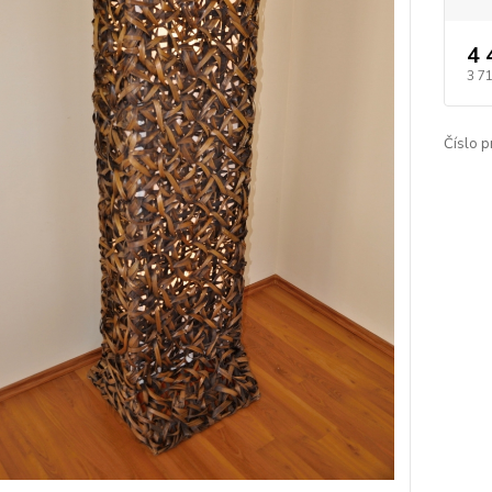
4 
3 7
Číslo p