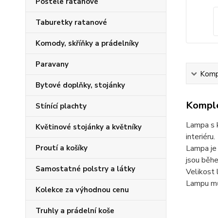
Postele ratanové
Taburetky ratanové
Komody, skříňky a prádelníky
Paravany
Kompl
Bytové doplňky, stojánky
Komple
Stínící plachty
Lampa s k
Květinové stojánky a květníky
interiéru.
Proutí a košíky
Lampa je 
jsou běhe
Samostatné polstry a látky
Velikost
Lampu mů
Kolekce za výhodnou cenu
Truhly a prádelní koše