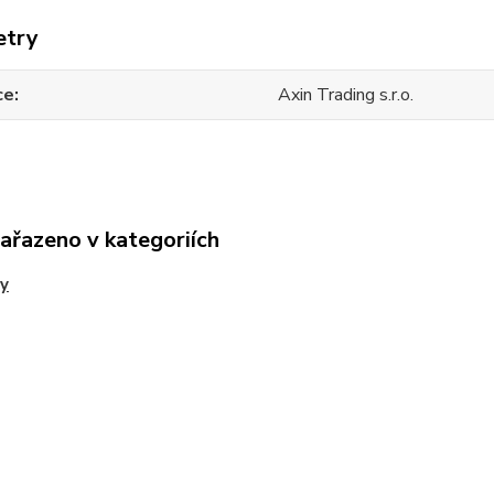
etry
ce
Axin Trading s.r.o.
zařazeno v kategoriích
y