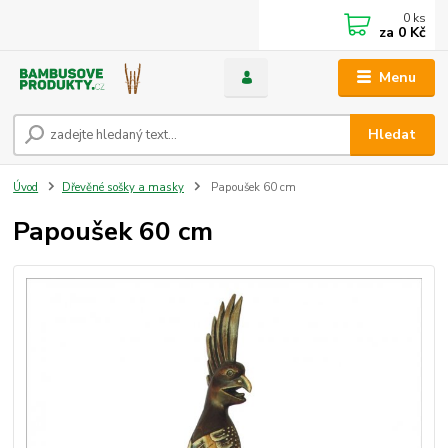
0
ks
za
0 Kč
Menu
Hledat
Úvod
Dřevěné sošky a masky
Papoušek 60 cm
Papoušek 60 cm