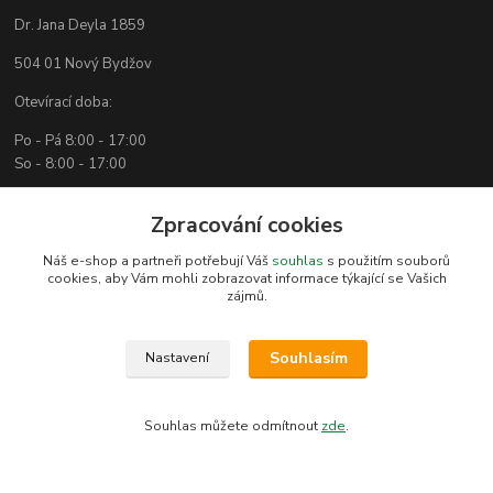
Dr. Jana Deyla 1859
504 01 Nový Bydžov
Otevírací doba:
Po - Pá 8:00 - 17:00
So - 8:00 - 17:00
Zpracování cookies
Kontakty
Náš e-shop a partneři potřebují Váš
souhlas
s použitím souborů
cookies, aby Vám mohli zobrazovat informace týkající se Vašich
zájmů.
Technická podpora
(Po-Pá, 7:30-15:30 hod.)
Souhlasím
Nastavení
info@bambusove-produkty.cz
Souhlas můžete odmítnout
zde
.