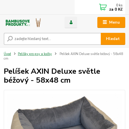
0
ks
za
0 Kč
Menu
Hledat
Úvod
Pelíšky pro psy a kočky
Pelíšek AXIN Deluxe světle béžový - 58x48
cm
Pelíšek AXIN Deluxe světle
béžový - 58x48 cm