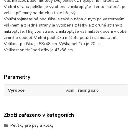
Váš miláček bude mít tedy svůj pelíšek z nejlepšího materiálu.
Vnitřní strana pelíšku je vyrobena z mikroplyše. Tento materiál je
velice příjemný na dotek a také hřejivý.
Vnitřní vyjímatelná poduška je také plněna dutým polyesterovým
vláknem a z jedné strany je vytobena z látky a z druhé strany z
mikroplyše. Hřejivou stranu z mikroplyše váš miláček ocení v době
zimního období. Vnitřní podložku můžete použít i samostatně.
Velikost pelíšku je 58x48 cm. Výška pelíšku je 20 cm.
Velikost vnitřní podložky je 43x36 cm.
Parametry
Výrobce
Axin Trading s.r.o.
Zboží zařazeno v kategoriích
Pelíšky pro psy a kočky