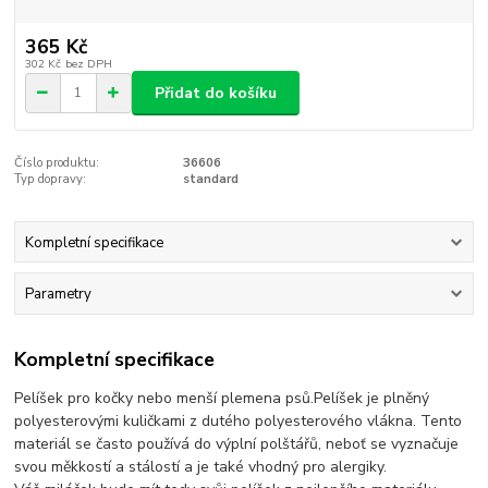
365 Kč
302 Kč
bez DPH
Přidat do košíku
Číslo produktu:
36606
Typ dopravy:
standard
Kompletní specifikace
Parametry
Kompletní specifikace
Pelíšek pro kočky nebo menší plemena psů.Pelíšek je plněný
polyesterovými kuličkami z dutého polyesterového vlákna. Tento
materiál se často používá do výplní polštářů, neboť se vyznačuje
svou měkkostí a stálostí a je také vhodný pro alergiky.