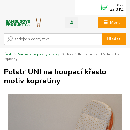
0
ks
za
0 Kč
Menu
Hledat
Úvod
Samostatné polstry a látky
Polstr UNI na houpací křeslo motiv
kopretiny
Polstr UNI na houpací křeslo
motiv kopretiny