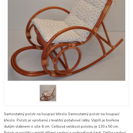
Samostatný polstr na houpací křeslo.Samostatný polstr na houpací
křeslo. Polstr je vyrobený z kvalitní potahové látky. Výplň je tvořena
dutým vláknem o síle 6 cm. Celková velikost polstru je 130 x 50 cm.
Polstr je prošitý v místě dělení sedací a opěradlové části. Délka sedací