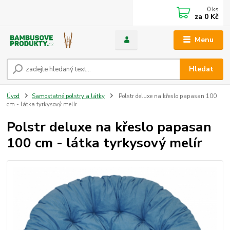
0
ks
za
0 Kč
Menu
Hledat
Úvod
Samostatné polstry a látky
Polstr deluxe na křeslo papasan 100
cm - látka tyrkysový melír
Polstr deluxe na křeslo papasan
100 cm - látka tyrkysový melír