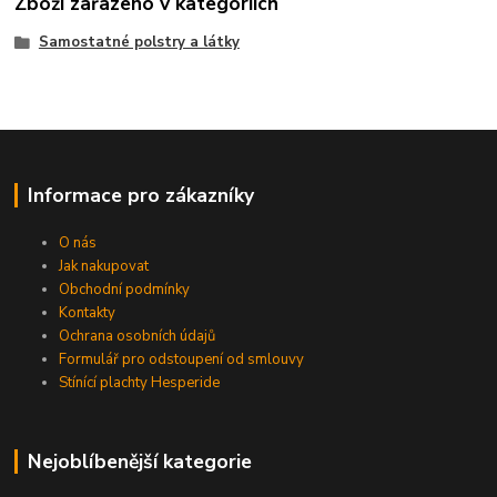
Zboží zařazeno v kategoriích
Samostatné polstry a látky
Informace pro zákazníky
O nás
Jak nakupovat
Obchodní podmínky
Kontakty
Ochrana osobních údajů
Formulář pro odstoupení od smlouvy
Stínící plachty Hesperide
Nejoblíbenější kategorie