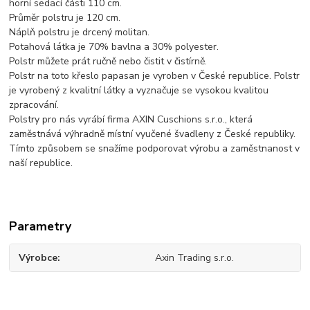
horní sedací části 110 cm.
Průměr polstru je 120 cm.
Náplň polstru je drcený molitan.
Potahová látka je 70% bavlna a 30% polyester.
Polstr můžete prát ručně nebo čistit v čistírně.
Polstr na toto křeslo papasan je vyroben v České republice. Polstr
je vyrobený z kvalitní látky a vyznačuje se vysokou kvalitou
zpracování.
Polstry pro nás vyrábí firma AXIN Cuschions s.r.o., která
zaměstnává výhradně místní vyučené švadleny z České republiky.
Tímto způsobem se snažíme podporovat výrobu a zaměstnanost v
naší republice.
Parametry
Výrobce
Axin Trading s.r.o.