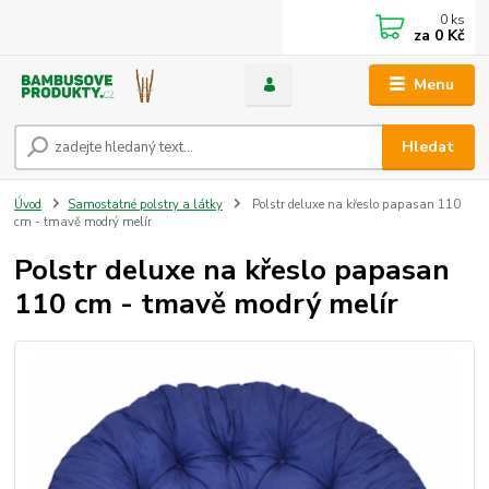
0
ks
za
0 Kč
Menu
Hledat
Úvod
Samostatné polstry a látky
Polstr deluxe na křeslo papasan 110
cm - tmavě modrý melír
Polstr deluxe na křeslo papasan
110 cm - tmavě modrý melír