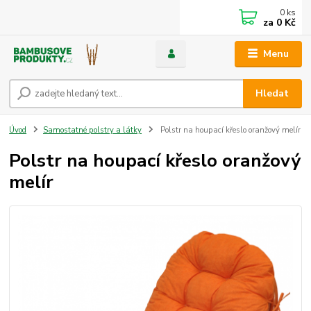
0
ks
za
0 Kč
Menu
Hledat
Úvod
Samostatné polstry a látky
Polstr na houpací křeslo oranžový melír
Polstr na houpací křeslo oranžový
melír