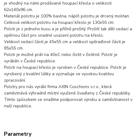
je vhodný na námi prodávané houpací křesla o velikosti
62x140x96 cm.
Materiál polstru je 100% bavlna, náplň polstru je drcený molitan.
Celková velikost polstru na houpací křeslo je 130x55 cm.
Polstr je z jednoho kusu a je příčně prošitý. Prošití tak dělí sedací a
opěrnou část pro snadné usazení polstru na křeslo.
Velikost sedací části je 45x55 cm a velikost opěradlové části je
85x55 cm.
Polstr je možné prát na 40oC nebo čistit v čistírně. Polstr je
vyráběn v České republice.
Polstr na houpací křeslo je vyroben v České republice. Polstr je
vyrobený z kvalitní látky a vyznačuje se vysokou kvalitou
zpracování.
Polstry pro nás vyrábí firma AXIN Cuschions s.r.o., která
zaměstnává výhradně místní vyučené švadleny z České republiky.
Tímto způsobem se snažíme podporovat výrobu a zaměstnanost v
naší republice.
Parametry