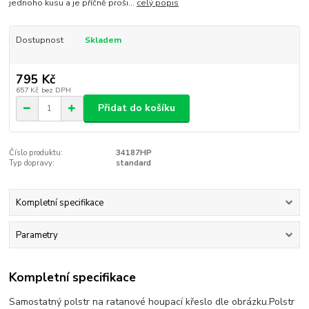
jednoho kusu a je příčně proši...
celý popis
Dostupnost
Skladem
795 Kč
657 Kč
bez DPH
Přidat do košíku
Číslo produktu:
34187HP
Typ dopravy:
standard
Kompletní specifikace
Parametry
Kompletní specifikace
Samostatný polstr na ratanové houpací křeslo dle obrázku.Polstr