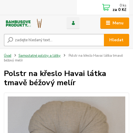
0
ks
za
0 Kč
Menu
Hledat
Úvod
Samostatné polstry a látky
Polstr na křeslo Havai látka tmavě
béžový melír
Polstr na křeslo Havai látka
tmavě béžový melír