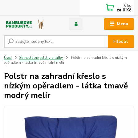
0
ks
za
0 Kč
Menu
Hledat
Úvod
Samostatné polstry a látky
Polstr na zahradní křeslo s nízkým
opěradlem - látka tmavě modrý melír
Polstr na zahradní křeslo s
nízkým opěradlem - látka tmavě
modrý melír