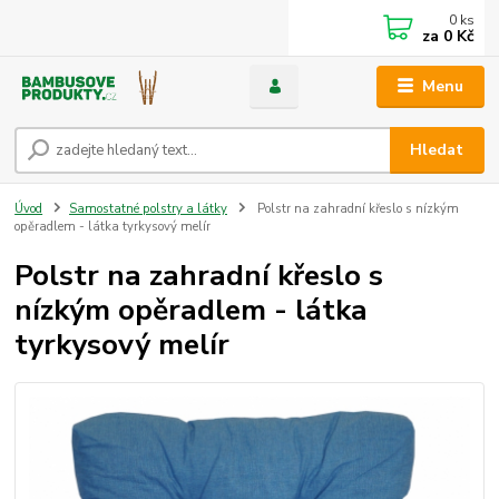
0
ks
za
0 Kč
Menu
Hledat
Úvod
Samostatné polstry a látky
Polstr na zahradní křeslo s nízkým
opěradlem - látka tyrkysový melír
Polstr na zahradní křeslo s
nízkým opěradlem - látka
tyrkysový melír