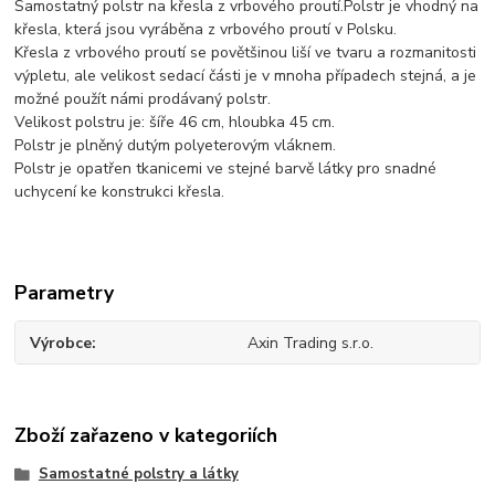
Samostatný polstr na křesla z vrbového proutí.Polstr je vhodný na
křesla, která jsou vyráběna z vrbového proutí v Polsku.
Křesla z vrbového proutí se povětšinou liší ve tvaru a rozmanitosti
výpletu, ale velikost sedací části je v mnoha případech stejná, a je
možné použít námi prodávaný polstr.
Velikost polstru je: šíře 46 cm, hloubka 45 cm.
Polstr je plněný dutým polyeterovým vláknem.
Polstr je opatřen tkanicemi ve stejné barvě látky pro snadné
uchycení ke konstrukci křesla.
Parametry
Výrobce
Axin Trading s.r.o.
Zboží zařazeno v kategoriích
Samostatné polstry a látky