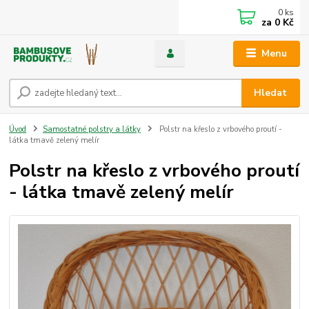
0
ks
za
0 Kč
Menu
Hledat
Úvod
Samostatné polstry a látky
Polstr na křeslo z vrbového proutí -
látka tmavě zelený melír
Polstr na křeslo z vrbového proutí
- látka tmavě zelený melír