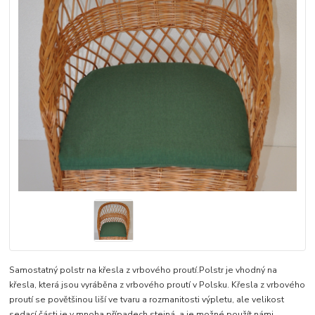
Samostatný polstr na křesla z vrbového proutí.Polstr je vhodný na
křesla, která jsou vyráběna z vrbového proutí v Polsku. Křesla z vrbového
proutí se povětšinou liší ve tvaru a rozmanitosti výpletu, ale velikost
sedací části je v mnoha případech stejná, a je možné použít námi