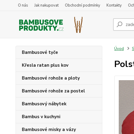
O nás
Jak nakupovat
Obchodní podmínky
Kontakty
Oc
Úvod
S
Bambusové tyče
Pols
Křesla ratan plus kov
Bambusové rohože a ploty
Bambusové rohože za postel
Bambusový nábytek
Bambus v kuchyni
Bambusové misky a vázy