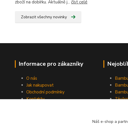
zboží na dobírku. Aktuálně j...
číst celé
Zobrazit všechny novinky
Informace pro zákazníky
Nejoblí
O nás
Bambu
Jak nakupovat
Bambu
Obchodní podmínky
Bambu
Kontakty
Závěs
Ochrana osobních údajů
Formulář pro odstoupení od
smlouvy
Náš e-shop a partn
Stínící plachty Hesperide