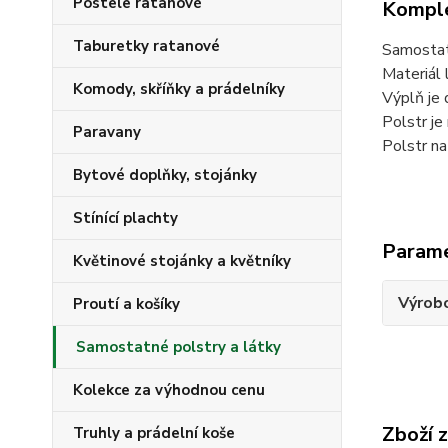
Postele ratanové
Komple
Taburetky ratanové
Samostat
Materiál 
Komody, skříňky a prádelníky
Výplň je 
Polstr je
Paravany
Polstr na
Bytové doplňky, stojánky
Stínící plachty
Param
Květinové stojánky a květníky
Výrob
Proutí a košíky
Samostatné polstry a látky
Kolekce za výhodnou cenu
Zboží 
Truhly a prádelní koše