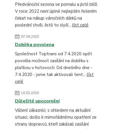
Předvánoční sezona se pomalu a jistě blíží.
V roce 2022 není úplně nejlepším řešením
čekat na nákup vánočních dárků na
poslední chvíli. Jistě to slyší...
číst celé
07.04.2020
Dobírka povolena
Společnost Toptrans od 7.4.2020 opět
povolila možnost zasílání na dobírku s
platbou v hotovosti. Od dnešního dne -
7.4.2020 - jsme tak aktivovali tent...
číst
celé
16.03.2020
Důležité upozornění
Vážení zákazníci, s ohledem na aktuální
situaci, došlo k mimořádnému opatření ze
strany dopravců, kteří zakázali zasílání