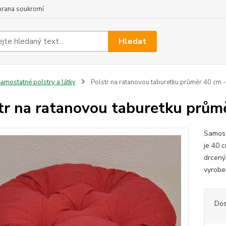
hrana soukromí
Hledat
amostatné polstry a látky
Polstr na ratanovou taburetku průměr 40 cm -
tr na ratanovou taburetku průmě
Samost
je 40 
drcený 
vyrobe
Dos