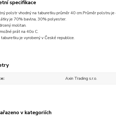
tní specifikace
ný polstr vhodný na taburetku průměr 40 cm.Průměr polstru je
látky je 70% bavlna, 30% polyester.
drcený molitan.
 možné prát na 40o C.
 taburetku je vyrobený v České republice.
etry
ce
Axin Trading s.r.o.
zařazeno v kategoriích