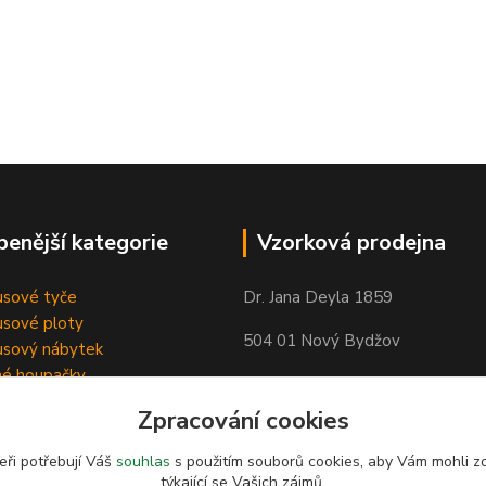
benější kategorie
Vzorková prodejna
sové tyče
Dr. Jana Deyla 1859
sové ploty
504 01 Nový Bydžov
sový nábytek
né houpačky
Otevírací doba:
Zpracování cookies
Po - Pá 8:00 - 17:00
So - 8:00 - 17:00
eři potřebují Váš
souhlas
s použitím souborů cookies, aby Vám mohli z
týkající se Vašich zájmů.