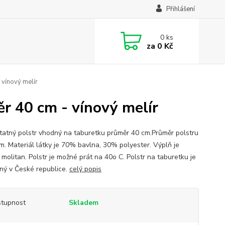
Přihlášení
0
ks
za
0 Kč
 vínový melír
r 40 cm - vínový melír
atný polstr vhodný na taburetku průměr 40 cm.Průměr polstru
cm. Materiál látky je 70% bavlna, 30% polyester. Výplň je
molitan. Polstr je možné prát na 40o C. Polstr na taburetku je
ný v České republice.
celý popis
tupnost
Skladem