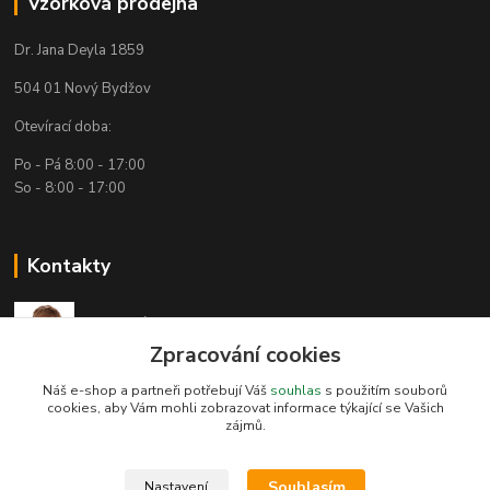
Vzorková prodejna
Dr. Jana Deyla 1859
504 01 Nový Bydžov
Otevírací doba:
Po - Pá 8:00 - 17:00
So - 8:00 - 17:00
Kontakty
Technická podpora
(Po-Pá, 7:30-15:30 hod.)
Zpracování cookies
Náš e-shop a partneři potřebují Váš
souhlas
s použitím souborů
info@bambusove-produkty.cz
cookies, aby Vám mohli zobrazovat informace týkající se Vašich
zájmů.
Souhlasím
Nastavení