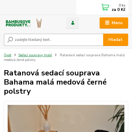
0
ks
za
0 Kč
Menu
Hledat
Úvod
Sedací soupravy malé
Ratanová sedací souprava Bahama malá
medová černé polstry
Ratanová sedací souprava
Bahama malá medová černé
polstry