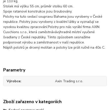
je 110 kg.
Stolek má výšku 55 cm, průměr stolku 60 cm.
Spoje ratanové konstrukce jsou šroubovány.
Polstry na tuto sedací soupravu Bahama jsou vyrobeny v České
republice. Polstry jsou vyrobeny z kvalitní látky a vyznačují se
vysokou kvalitou zpracování.Polstry pro nás vyrábí firma AXIN
Cuschions s.r.o., která zaměstnávávýhradně místní vyučené
švadleny z České republiky. Tímto způsobem sesnažíme
podporovat výrobu a zaměstnanost v naší republice.
Náplň polstrů je drcený molitan a polstry lze prát ručně na 40o C.
Parametry
Výrobce
Axin Trading s.r.o.
Zboží zařazeno v kategoriích