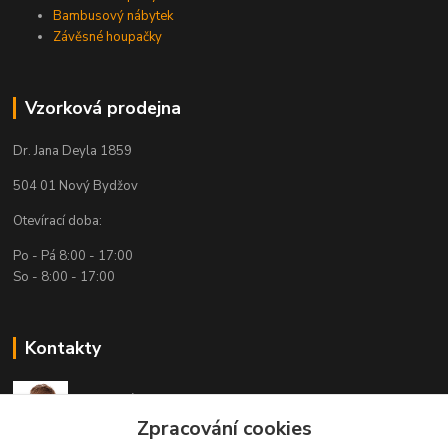
Bambusový nábytek
Závěsné houpačky
Vzorková prodejna
Dr. Jana Deyla 1859
504 01 Nový Bydžov
Otevírací doba:
Po - Pá 8:00 - 17:00
So - 8:00 - 17:00
Kontakty
Technická podpora
(Po-Pá, 7:30-15:30 hod.)
Zpracování cookies