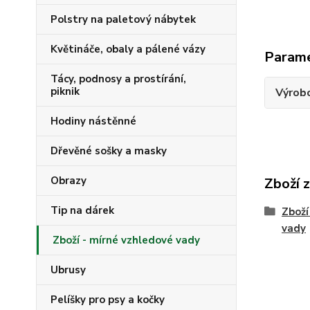
Polstry na paletový nábytek
Květináče, obaly a pálené vázy
Param
Tácy, podnosy a prostírání,
piknik
Výrob
Hodiny nástěnné
Dřevěné sošky a masky
Obrazy
Zboží 
Tip na dárek
Zboží
vady
Zboží - mírné vzhledové vady
Ubrusy
Pelíšky pro psy a kočky