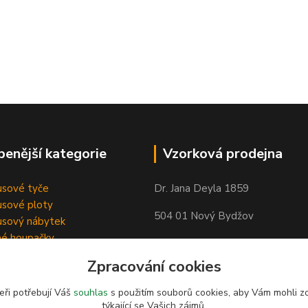
benější kategorie
Vzorková prodejna
sové tyče
Dr. Jana Deyla 1859
sové ploty
504 01 Nový Bydžov
sový nábytek
né houpačky
Otevírací doba:
Zpracování cookies
Po - Pá 8:00 - 17:00
So - 8:00 - 17:00
eři potřebují Váš
souhlas
s použitím souborů cookies, aby Vám mohli z
týkající se Vašich zájmů.