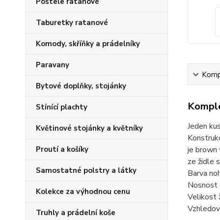
Postele ratanové
Taburetky ratanové
Komody, skříňky a prádelníky
Paravany
Kompl
Bytové doplňky, stojánky
Komple
Stínící plachty
Jeden kus
Květinové stojánky a květníky
Konstrukc
Proutí a košíky
je brown 
ze židle 
Samostatné polstry a látky
Barva noh
Nosnost 
Kolekce za výhodnou cenu
Velikost
Vzhledová
Truhly a prádelní koše