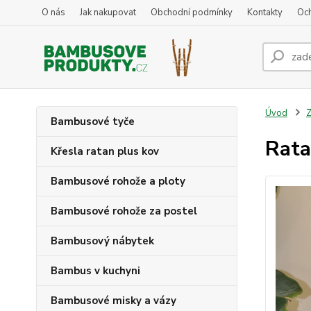
O nás
Jak nakupovat
Obchodní podmínky
Kontakty
Oc
Úvod
Z
Bambusové tyče
Rata
Křesla ratan plus kov
Bambusové rohože a ploty
Bambusové rohože za postel
Bambusový nábytek
Bambus v kuchyni
Bambusové misky a vázy