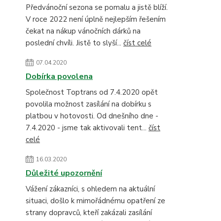
Předvánoční sezona se pomalu a jistě blíží.
V roce 2022 není úplně nejlepším řešením
čekat na nákup vánočních dárků na
poslední chvíli. Jistě to slyší...
číst celé
07.04.2020
Dobírka povolena
Společnost Toptrans od 7.4.2020 opět
povolila možnost zasílání na dobírku s
platbou v hotovosti. Od dnešního dne -
7.4.2020 - jsme tak aktivovali tent...
číst
celé
16.03.2020
Důležité upozornění
Vážení zákazníci, s ohledem na aktuální
situaci, došlo k mimořádnému opatření ze
strany dopravců, kteří zakázali zasílání