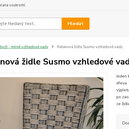
hrana soukromí
Hledat
boží - mírné vzhledové vady
Ratanová židle Susmo vzhledové vady
nová židle Susmo vzhledové va
Jeden 
dřeva.
výplet
po zas
ze žid
Dos