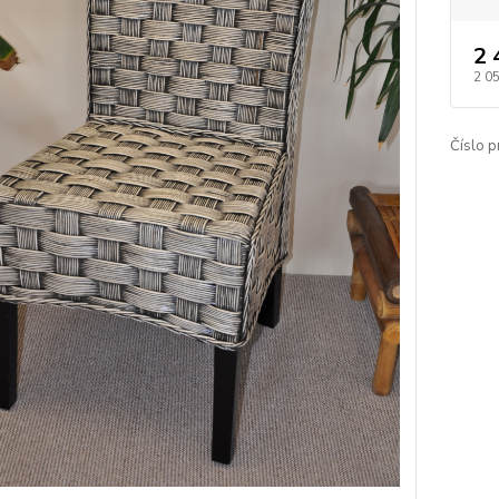
2 
2 0
Číslo p