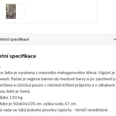
etní specifikace
tní specifikace
.
e židle je vyrobena z masivního mahagonového dřeva. Výplet je
wash. Ratan je nejprve barven do medové barvy a po zaschnutí p
setžena a zůstává pouze v místech křížení průpletu a v záhybech. T
ou židle je černá.
židle 130 kg
 židle je 50x60x105 cm, výška sedu 47 cm.
 vada se týká jednoho proutku výpletu - téměř neviditelné.