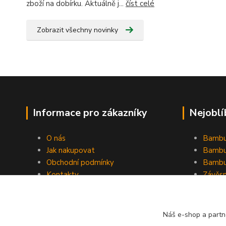
zboží na dobírku. Aktuálně j...
číst celé
Zobrazit všechny novinky
Informace pro zákazníky
Nejoblí
O nás
Bambu
Jak nakupovat
Bambu
Obchodní podmínky
Bambu
Kontakty
Závěs
Ochrana osobních údajů
Formulář pro odstoupení od
smlouvy
Náš e-shop a partn
Stínící plachty Hesperide