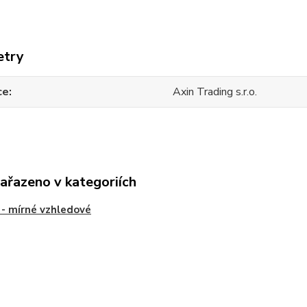
etry
ce
Axin Trading s.r.o.
zařazeno v kategoriích
 - mírné vzhledové