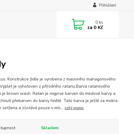
Přihlášení
0
ks
za
0 Kč
dy
kus. Konstrukce židle je vyrobena z masivního mahagonového
 Výplet je vyhotoven z přírodního ratanu.Barva ratanového
u je brown wash. Ratan je nejprve barven do medové barvy a
chnutí přebarven do barvy hněté. Tato barva je ještě za mokra
le setžena a zůstává pouze v mís...
celý popis
tupnost
Skladem