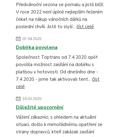
Předvánoční sezona se pomalu a jistě blíží.
V roce 2022 není úplně nejlepším řešením
čekat na nákup vánočních dárků na
poslední chvíli. Jistě to slyší...
číst celé
07.04.2020
Dobírka povolena
Společnost Toptrans od 7.4.2020 opět
povolila možnost zasílání na dobírku s
platbou v hotovosti. Od dnešního dne -
7.4.2020 - jsme tak aktivovali tent...
číst
celé
16.03.2020
Důležité upozornění
Vážení zákazníci, s ohledem na aktuální
situaci, došlo k mimořádnému opatření ze
strany dopravců, kteří zakázali zasílání