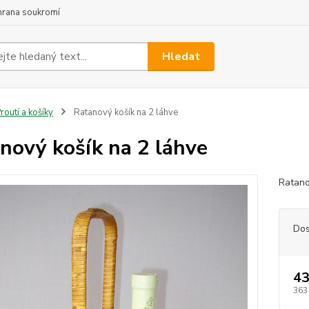
hrana soukromí
Hledat
routí a košíky
Ratanový košík na 2 láhve
nový košík na 2 láhve
Ratano
Dos
43
363