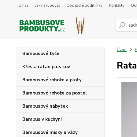
O nás
Jak nakupovat
Obchodní podmínky
Kontakty
Oc
Úvod
P
Bambusové tyče
Rata
Křesla ratan plus kov
Bambusové rohože a ploty
Bambusové rohože za postel
Bambusový nábytek
Bambus v kuchyni
Bambusové misky a vázy