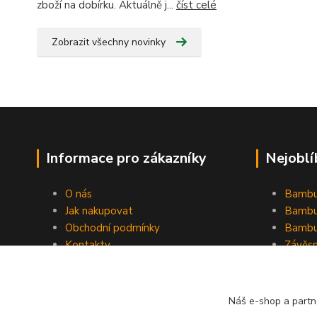
zboží na dobírku. Aktuálně j...
číst celé
Zobrazit všechny novinky
Informace pro zákazníky
Nejoblí
O nás
Bambu
Jak nakupovat
Bambu
Obchodní podmínky
Bambu
Kontakty
Závěs
Ochrana osobních údajů
Formulář pro odstoupení od
smlouvy
Náš e-shop a partn
Stínící plachty Hesperide