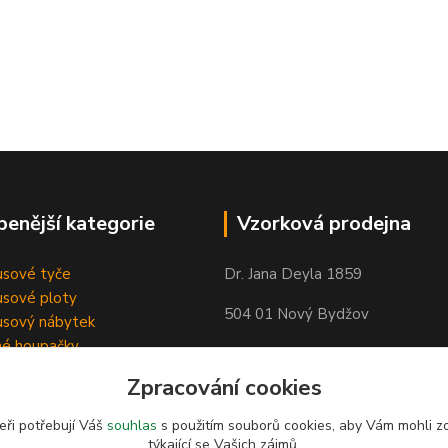
benější kategorie
Vzorková prodejna
sové tyče
Dr. Jana Deyla 1859
sové ploty
504 01 Nový Bydžov
sový nábytek
né houpačky
Otevírací doba:
Zpracování cookies
Po - Pá 8:00 - 17:00
So - 8:00 - 17:00
eři potřebují Váš
souhlas
s použitím souborů cookies, aby Vám mohli z
týkající se Vašich zájmů.