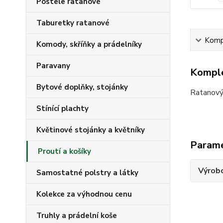
Postele ratanové
Taburetky ratanové
Kompl
Komody, skříňky a prádelníky
Paravany
Komple
Bytové doplňky, stojánky
Ratanový
Stínící plachty
Květinové stojánky a květníky
Param
Proutí a košíky
Výrob
Samostatné polstry a látky
Kolekce za výhodnou cenu
Truhly a prádelní koše