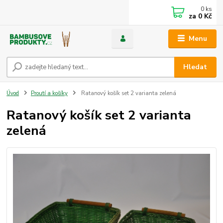
0
ks
za
0 Kč
Menu
Hledat
Úvod
Proutí a košíky
Ratanový košík set 2 varianta zelená
Ratanový košík set 2 varianta
zelená