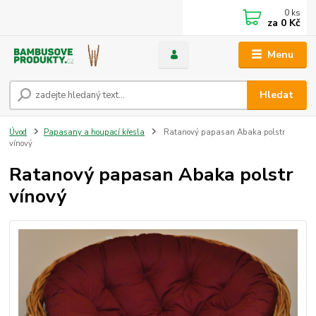
0
ks
za
0 Kč
Menu
Hledat
Úvod
Papasany a houpací křesla
Ratanový papasan Abaka polstr
vínový
Ratanový papasan Abaka polstr
vínový