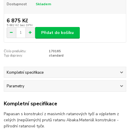
Dostupnost
Skladem
6 875 Kč
5 682 Kč
bez DPH
Přidat do košíku
Číslo produktu:
170165
Typ dopravy:
standard
Kompletní specifikace
Parametry
Kompletní specifikace
Papasan s konstrukcí z masivních ratanových tyčí a výpletem z
celých (nepůlených) prutů ratanu Abaka.Materiál konstrukce -
přírodní ratanové tyče.