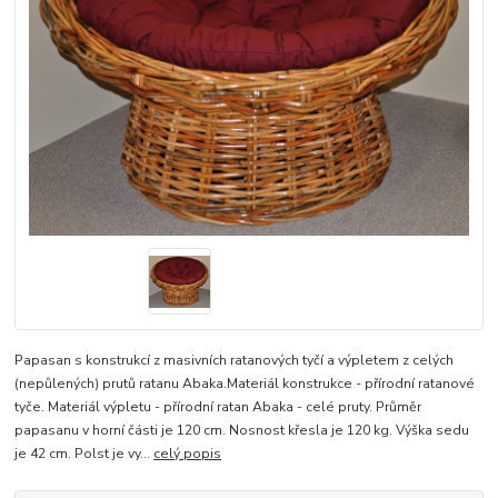
Papasan s konstrukcí z masivních ratanových tyčí a výpletem z celých
(nepůlených) prutů ratanu Abaka.Materiál konstrukce - přírodní ratanové
tyče. Materiál výpletu - přírodní ratan Abaka - celé pruty. Průměr
papasanu v horní části je 120 cm. Nosnost křesla je 120 kg. Výška sedu
je 42 cm. Polst je vy...
celý popis