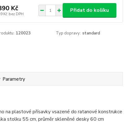
390 Kč
Přidat do košíku
49 Kč
bez DPH
roduktu:
120023
Typ dopravy:
standard
Parametry
eno na plastové přísavky vsazené do ratanové konstrukce
výška stolku 55 cm, průměr skleněné desky 60 cm