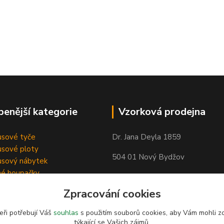
benější kategorie
Vzorková prodejna
sové tyče
Dr. Jana Deyla 1859
sové ploty
504 01 Nový Bydžov
sový nábytek
né houpačky
Otevírací doba:
Zpracování cookies
Po - Pá 8:00 - 17:00
So - 8:00 - 17:00
eři potřebují Váš
souhlas
s použitím souborů cookies, aby Vám mohli z
týkající se Vašich zájmů.