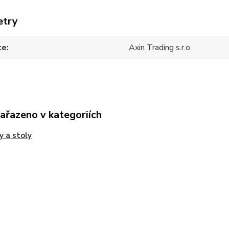
etry
ce
Axin Trading s.r.o.
zařazeno v kategoriích
y a stoly