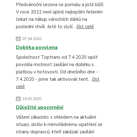
Předvánoční sezona se pomalu a jistě blíží.
V roce 2022 není úplně nejlepším řešením
čekat na nákup vánočních dárků na
poslední chvíli. Jistě to slyší...
číst celé
07.04.2020
Dobírka povolena
Společnost Toptrans od 7.4.2020 opět
povolila možnost zasílání na dobírku s
platbou v hotovosti. Od dnešního dne -
7.4.2020 - jsme tak aktivovali tent...
číst
celé
16.03.2020
Důležité upozornění
Vážení zákazníci, s ohledem na aktuální
situaci, došlo k mimořádnému opatření ze
strany dopravců, kteří zakázali zasílání