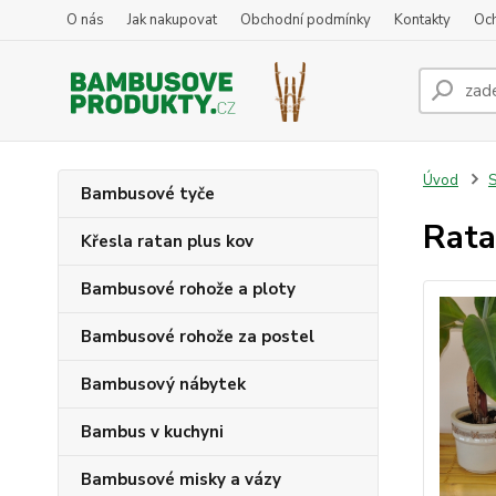
O nás
Jak nakupovat
Obchodní podmínky
Kontakty
Oc
Úvod
S
Bambusové tyče
Rata
Křesla ratan plus kov
Bambusové rohože a ploty
Bambusové rohože za postel
Bambusový nábytek
Bambus v kuchyni
Bambusové misky a vázy