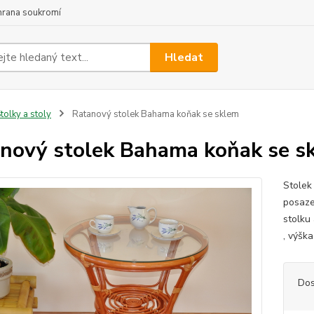
hrana soukromí
Hledat
tolky a stoly
Ratanový stolek Bahama koňak se sklem
nový stolek Bahama koňak se s
Stolek
posaze
stolku
, výšk
Dos