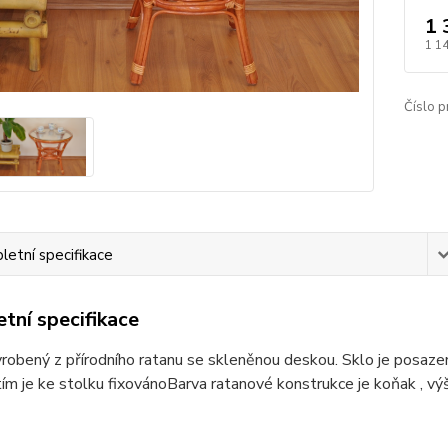
1 
1 1
Číslo p
etní specifikace
tní specifikace
robený z přírodního ratanu se skleněnou deskou. Sklo je posaz
tím je ke stolku fixovánoBarva ratanové konstrukce je koňak , 