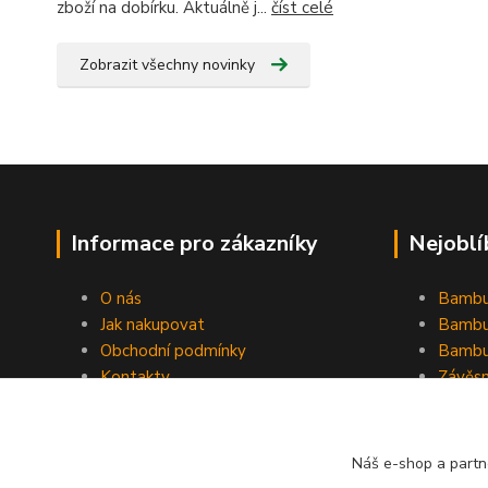
zboží na dobírku. Aktuálně j...
číst celé
Zobrazit všechny novinky
Informace pro zákazníky
Nejoblí
O nás
Bambu
Jak nakupovat
Bambu
Obchodní podmínky
Bambu
Kontakty
Závěs
Ochrana osobních údajů
Formulář pro odstoupení od
smlouvy
Náš e-shop a partn
Stínící plachty Hesperide