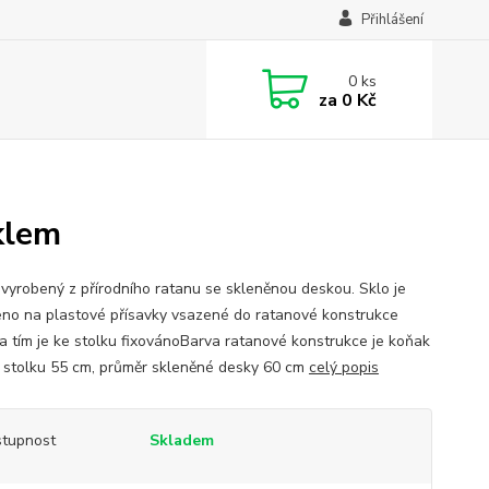
Přihlášení
0
ks
za
0 Kč
klem
 vyrobený z přírodního ratanu se skleněnou deskou. Sklo je
no na plastové přísavky vsazené do ratanové konstrukce
 a tím je ke stolku fixovánoBarva ratanové konstrukce je koňak
a stolku 55 cm, průměr skleněné desky 60 cm
celý popis
tupnost
Skladem