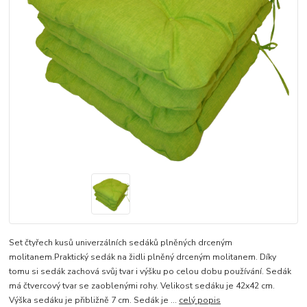
Set čtyřech kusů univerzálních sedáků plněných drceným
molitanem.Praktický sedák na židli plněný drceným molitanem. Díky
tomu si sedák zachová svůj tvar i výšku po celou dobu používání. Sedák
má čtvercový tvar se zaoblenými rohy. Velikost sedáku je 42x42 cm.
Výška sedáku je přibližně 7 cm. Sedák je ...
celý popis