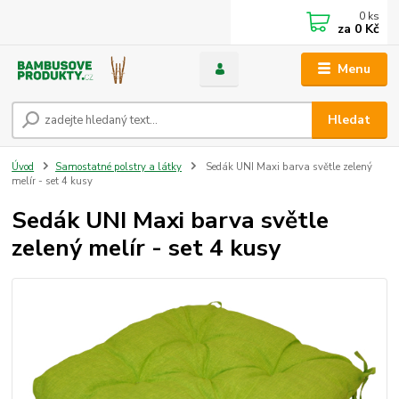
0
ks
za
0 Kč
Menu
Hledat
Úvod
Samostatné polstry a látky
Sedák UNI Maxi barva světle zelený
melír - set 4 kusy
Sedák UNI Maxi barva světle
zelený melír - set 4 kusy