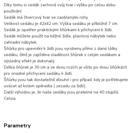
Díky tomu si sedák zachová svůj tvar i výšku po celou dobu
používání.
Sedák má čtvercový tvar se zaoblenými rohy.
Velikost sedáku je 42x42 cm. Výška sedáku je přibližně 7 cm.
Sedák je opatřen praktickými šňůrkami k přichycení k židli.
Sedák můžete použít na běžné židle, plastový nábytek nebo
zahradní nábytek.
Šňůrky pro upevnění k židli jsou vyrobeny přímo z dané látky
sedáku, čímž je zajištěna sladěnost šňůrek s celým sedákem a
výsledný efekt je dokonalý.
Délka šňůrek je 30 cm a ve dvou rozích je všito po dvou šňůrkách
pro snadné přichycení sedáku k židli.
Šňůrky jsou tak dostatečně dlouhé i pro případ, kdy je potřebujete
uvázat až kolem opěradla ( zezadu za židlí).
Další výhodou je, že naše sedáky jsou pratelné na 40 stupňů
Celsia.
Parametry