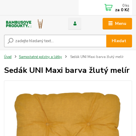
0
ks
za
0 Kč
Menu
Hledat
Úvod
Samostatné polstry a látky
Sedák UNI Maxi barva žlutý melír
Sedák UNI Maxi barva žlutý melír