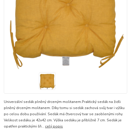
Univerzální sedák plněný drceným molitanem.Praktický sedák na židli
plněný drceným molitanem. Díky tomu si sedák zachová svůj tvar i výšku
po celou dobu používání. Sedák má čtvercový tvar se zaoblenými rohy.
Velikost sedáku je 42x42 cm. Výška sedáku je přibližně 7 cm. Sedák je
opatřen praktickými šň...
celý popis