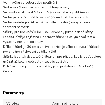
tvar i výšku po celou dobu používání.
Sedák má čtvercový tvar se zaoblenými rohy.
Velikost sedáku je 42x42 cm. Výška sedáku je přibližně 7 cm.
Sedák je opatřen praktickými šňůrkami k přichycení k židli.
Sedák můžete použít na běžné židle, plastový nábytek nebo
zahradní nábytek.
Šňůrky pro upevnění k židli jsou vyrobeny přímo z dané látky
sedáku, čímž je zajištěna sladěnost šňůrek s celým sedákem a
výsledný efekt je dokonalý.
Délka šňůrek je 30 cm a ve dvou rozích je všito po dvou šňůrkách
pro snadné přichycení sedáku k židli.
Šňůrky jsou tak dostatečně dlouhé i pro případ, kdy je potřebujete
uvázat až kolem opěradla ( zezadu za židlí).
Další výhodou je, že naše sedáky jsou pratelné na 40 stupňů
Celsia.
Parametry
Výrobce
Axin Trading s.r.o.