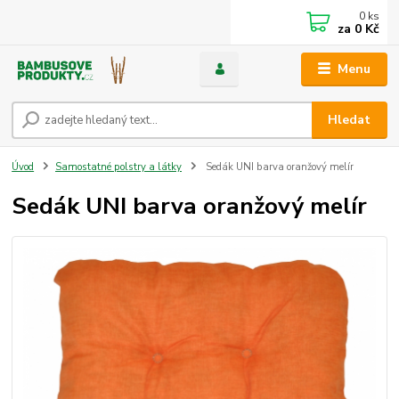
0
ks
za
0 Kč
Menu
Hledat
Úvod
Samostatné polstry a látky
Sedák UNI barva oranžový melír
Sedák UNI barva oranžový melír