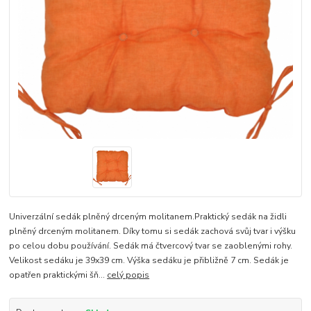
Univerzální sedák plněný drceným molitanem.Praktický sedák na židli
plněný drceným molitanem. Díky tomu si sedák zachová svůj tvar i výšku
po celou dobu používání. Sedák má čtvercový tvar se zaoblenými rohy.
Velikost sedáku je 39x39 cm. Výška sedáku je přibližně 7 cm. Sedák je
opatřen praktickými šň...
celý popis