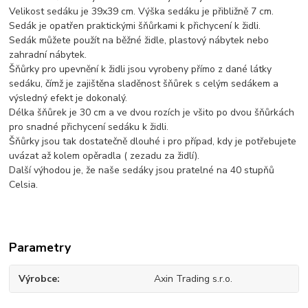
Velikost sedáku je 39x39 cm. Výška sedáku je přibližně 7 cm.
Sedák je opatřen praktickými šňůrkami k přichycení k židli.
Sedák můžete použít na běžné židle, plastový nábytek nebo
zahradní nábytek.
Šňůrky pro upevnění k židli jsou vyrobeny přímo z dané látky
sedáku, čímž je zajištěna sladěnost šňůrek s celým sedákem a
výsledný efekt je dokonalý.
Délka šňůrek je 30 cm a ve dvou rozích je všito po dvou šňůrkách
pro snadné přichycení sedáku k židli.
Šňůrky jsou tak dostatečně dlouhé i pro případ, kdy je potřebujete
uvázat až kolem opěradla ( zezadu za židlí).
Další výhodou je, že naše sedáky jsou pratelné na 40 stupňů
Celsia.
Parametry
Výrobce
Axin Trading s.r.o.