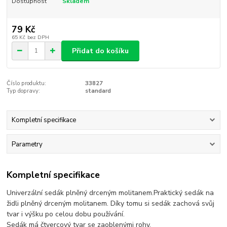
Dostupnost
Skladem
79 Kč
65 Kč
bez DPH
Přidat do košíku
Číslo produktu:
33827
Typ dopravy:
standard
Kompletní specifikace
Parametry
Kompletní specifikace
Univerzální sedák plněný drceným molitanem.Praktický sedák na
židli plněný drceným molitanem. Díky tomu si sedák zachová svůj
tvar i výšku po celou dobu používání.
Sedák má čtvercový tvar se zaoblenými rohy.