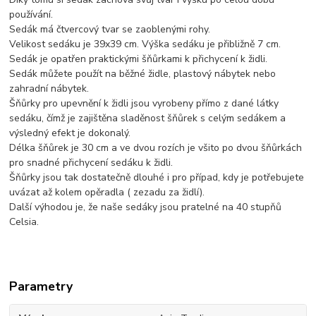
používání.
Sedák má čtvercový tvar se zaoblenými rohy.
Velikost sedáku je 39x39 cm. Výška sedáku je přibližně 7 cm.
Sedák je opatřen praktickými šňůrkami k přichycení k židli.
Sedák můžete použít na běžné židle, plastový nábytek nebo
zahradní nábytek.
Šňůrky pro upevnění k židli jsou vyrobeny přímo z dané látky
sedáku, čímž je zajištěna sladěnost šňůrek s celým sedákem a
výsledný efekt je dokonalý.
Délka šňůrek je 30 cm a ve dvou rozích je všito po dvou šňůrkách
pro snadné přichycení sedáku k židli.
Šňůrky jsou tak dostatečně dlouhé i pro případ, kdy je potřebujete
uvázat až kolem opěradla ( zezadu za židlí).
Další výhodou je, že naše sedáky jsou pratelné na 40 stupňů
Celsia.
Parametry