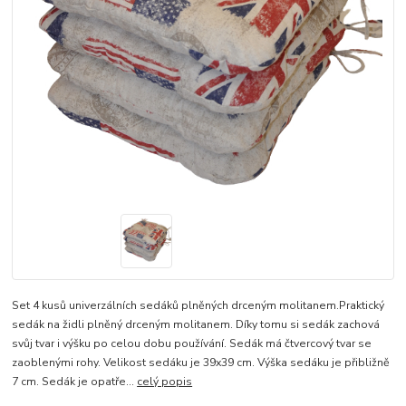
Set 4 kusů univerzálních sedáků plněných drceným molitanem.Praktický
sedák na židli plněný drceným molitanem. Díky tomu si sedák zachová
svůj tvar i výšku po celou dobu používání. Sedák má čtvercový tvar se
zaoblenými rohy. Velikost sedáku je 39x39 cm. Výška sedáku je přibližně
7 cm. Sedák je opatře...
celý popis