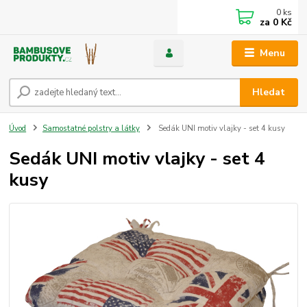
0
ks
za
0 Kč
Menu
Hledat
Úvod
Samostatné polstry a látky
Sedák UNI motiv vlajky - set 4 kusy
Sedák UNI motiv vlajky - set 4
kusy