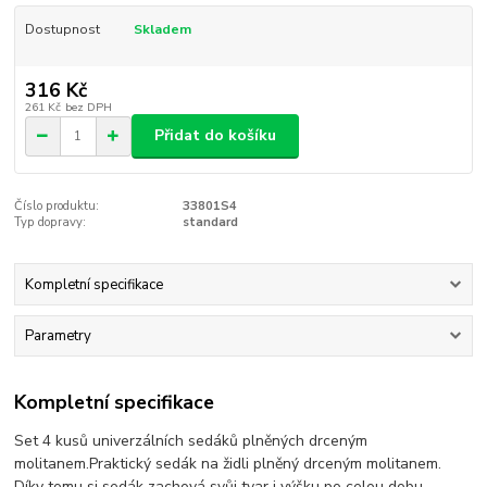
Dostupnost
Skladem
316 Kč
261 Kč
bez DPH
Přidat do košíku
Číslo produktu:
33801S4
Typ dopravy:
standard
Kompletní specifikace
Parametry
Kompletní specifikace
Set 4 kusů univerzálních sedáků plněných drceným
molitanem.Praktický sedák na židli plněný drceným molitanem.
Díky tomu si sedák zachová svůj tvar i výšku po celou dobu