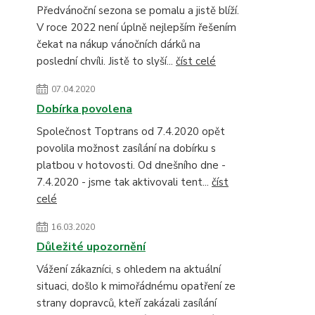
Předvánoční sezona se pomalu a jistě blíží.
V roce 2022 není úplně nejlepším řešením
čekat na nákup vánočních dárků na
poslední chvíli. Jistě to slyší...
číst celé
07.04.2020
Dobírka povolena
Společnost Toptrans od 7.4.2020 opět
povolila možnost zasílání na dobírku s
platbou v hotovosti. Od dnešního dne -
7.4.2020 - jsme tak aktivovali tent...
číst
celé
16.03.2020
Důležité upozornění
Vážení zákazníci, s ohledem na aktuální
situaci, došlo k mimořádnému opatření ze
strany dopravců, kteří zakázali zasílání