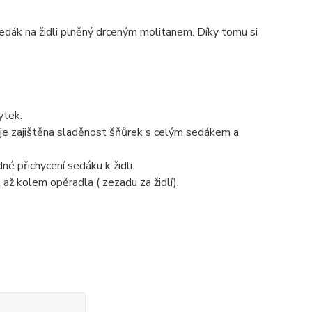
edák na židli plněný drceným molitanem. Díky tomu si
ytek.
ž je zajištěna sladěnost šňůrek s celým sedákem a
é přichycení sedáku k židli.
až kolem opěradla ( zezadu za židlí).