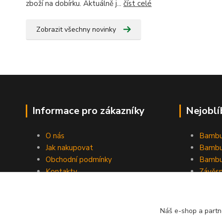
zboží na dobírku. Aktuálně j...
číst celé
Zobrazit všechny novinky
Informace pro zákazníky
Nejoblí
O nás
Bambu
Jak nakupovat
Bambu
Obchodní podmínky
Bambu
Kontakty
Závěs
Ochrana osobních údajů
Formulář pro odstoupení od
smlouvy
Náš e-shop a partn
Stínící plachty Hesperide