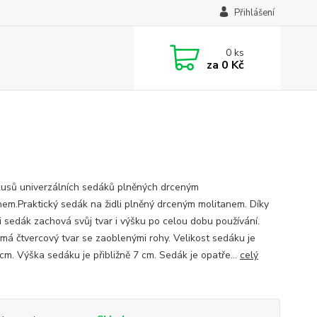
Přihlášení
0
ks
za
0 Kč
kusů univerzálních sedáků plněných drceným
nem.Praktický sedák na židli plněný drceným molitanem. Díky
i sedák zachová svůj tvar i výšku po celou dobu používání.
má čtvercový tvar se zaoblenými rohy. Velikost sedáku je
cm. Výška sedáku je přibližně 7 cm. Sedák je opatře...
celý