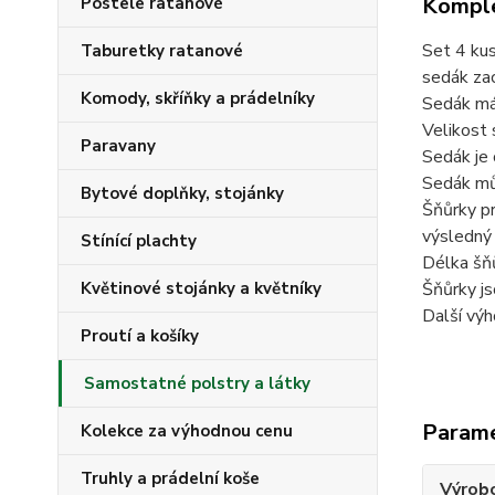
Komple
Postele ratanové
Set 4 kus
Taburetky ratanové
sedák zac
Komody, skříňky a prádelníky
Sedák má 
Velikost 
Paravany
Sedák je 
Sedák můž
Bytové doplňky, stojánky
Šňůrky pr
výsledný 
Stínící plachty
Délka šňů
Šňůrky js
Květinové stojánky a květníky
Další výh
Proutí a košíky
Samostatné polstry a látky
Param
Kolekce za výhodnou cenu
Truhly a prádelní koše
Výrob