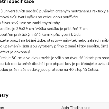
tní specifikace
ů univerzálních sedáků plněných drceným molitanem.Praktický s
hová svůj tvar i výšku po celou dobu používání.
čtvercový tvar se zaoblenými rohy.
sedáku je 39x39 cm. Výška sedáku je přibližně 7 cm.
opatřen praktickými šňůrkami k přichycení k židli.
ete použít na běžné židle, plastový nábytek nebo zahradní náb
o upevnění k židli jsou vyrobeny přímo z dané látky sedáku, čím
efekt je dokonalý.
rek je 30 cm a ve dvou rozích je všito po dvou šňůrkách pro snadn
ou tak dostatečně dlouhé i pro případ, kdy je potřebujete uvázat 
odou je, že naše sedáky jsou pratelné na 40 stupňů Celsia.
etry
ce
Axin Trading s.r.o.