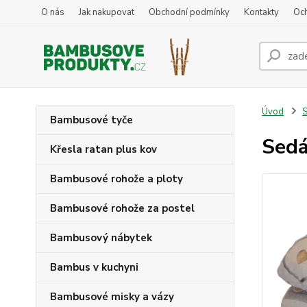
O nás
Jak nakupovat
Obchodní podmínky
Kontakty
Oc
Úvod
S
Bambusové tyče
Sedá
Křesla ratan plus kov
Bambusové rohože a ploty
Bambusové rohože za postel
Bambusový nábytek
Bambus v kuchyni
Bambusové misky a vázy