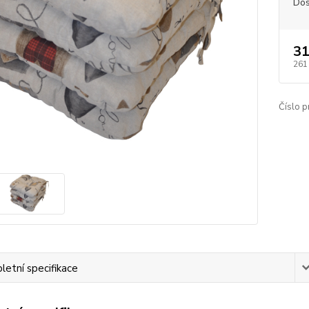
Dos
31
261
Číslo p
etní specifikace