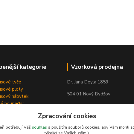
benější kategorie
Vzorková prodejna
sové tyče
Dr. Jana Deyla 1859
sové ploty
504 01 Nový Bydžov
sový nábytek
né houpačky
Otevírací doba:
Zpracování cookies
Po - Pá 8:00 - 17:00
So - 8:00 - 17:00
eři potřebují Váš
souhlas
s použitím souborů cookies, aby Vám mohli z
týkající se Vašich zájmů.