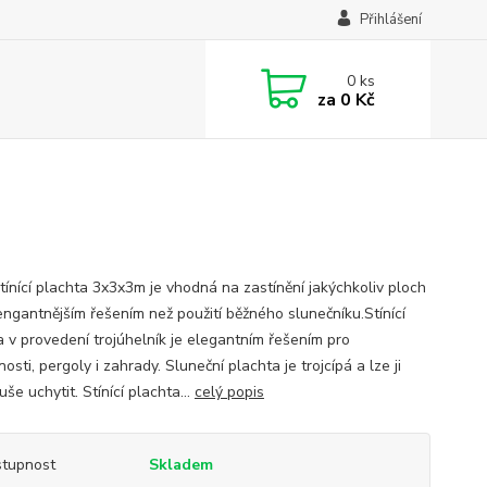
Přihlášení
0
ks
za
0 Kč
tínící plachta 3x3x3m je vhodná na zastínění jakýchkoliv ploch
lengantnějším řešením než použití běžného slunečníku.Stínící
a v provedení trojúhelník je elegantním řešením pro
sti, pergoly i zahrady. Sluneční plachta je trojcípá a lze ji
še uchytit. Stínící plachta...
celý popis
tupnost
Skladem