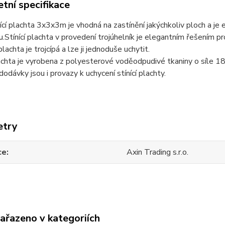
tní specifikace
ící plachta 3x3x3m je vhodná na zastínění jakýchkoliv ploch a je
u.Stínící plachta v provedení trojúhelník je elegantním řešením pr
lachta je trojcípá a lze ji jednoduše uchytit.
lachta je vyrobena z polyesterové voděodpudivé tkaniny o síle 
dodávky jsou i provazy k uchycení stínící plachty.
etry
ce
Axin Trading s.r.o.
zařazeno v kategoriích