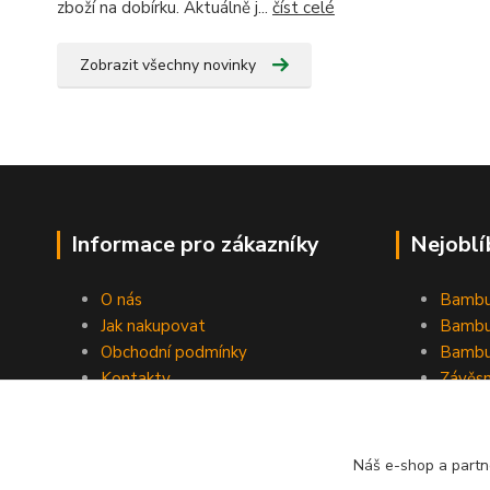
zboží na dobírku. Aktuálně j...
číst celé
Zobrazit všechny novinky
Informace pro zákazníky
Nejoblí
O nás
Bambu
Jak nakupovat
Bambu
Obchodní podmínky
Bambu
Kontakty
Závěs
Ochrana osobních údajů
Formulář pro odstoupení od
smlouvy
Náš e-shop a partn
Stínící plachty Hesperide