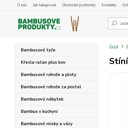
O nás
Jak nakupovat
Obchodní podmínky
Kontakty
Oc
Úvod
S
Bambusové tyče
Stín
Křesla ratan plus kov
Bambusové rohože a ploty
Bambusové rohože za postel
Bambusový nábytek
Bambus v kuchyni
Bambusové misky a vázy