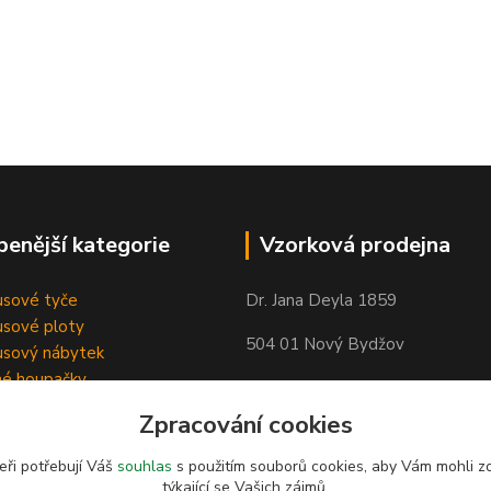
benější kategorie
Vzorková prodejna
sové tyče
Dr. Jana Deyla 1859
sové ploty
504 01 Nový Bydžov
sový nábytek
né houpačky
Otevírací doba:
Zpracování cookies
Po - Pá 8:00 - 17:00
So - 8:00 - 17:00
eři potřebují Váš
souhlas
s použitím souborů cookies, aby Vám mohli z
týkající se Vašich zájmů.