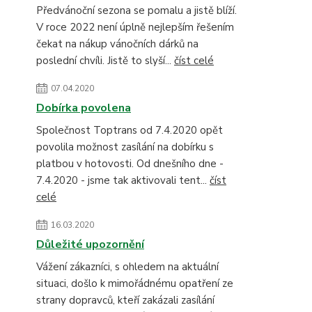
Předvánoční sezona se pomalu a jistě blíží.
V roce 2022 není úplně nejlepším řešením
čekat na nákup vánočních dárků na
poslední chvíli. Jistě to slyší...
číst celé
07.04.2020
Dobírka povolena
Společnost Toptrans od 7.4.2020 opět
povolila možnost zasílání na dobírku s
platbou v hotovosti. Od dnešního dne -
7.4.2020 - jsme tak aktivovali tent...
číst
celé
16.03.2020
Důležité upozornění
Vážení zákazníci, s ohledem na aktuální
situaci, došlo k mimořádnému opatření ze
strany dopravců, kteří zakázali zasílání