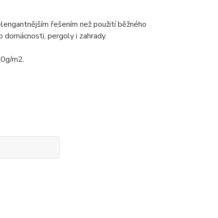
 elengantnějším řešením než použití běžného
o domácnosti, pergoly i zahrady.
180g/m2.