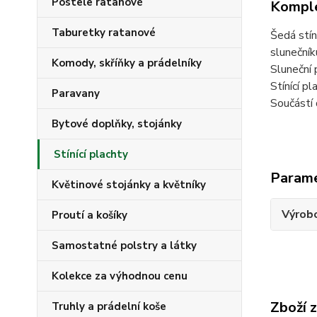
Postele ratanové
Komple
Taburetky ratanové
Šedá stín
slunečník
Komody, skříňky a prádelníky
Sluneční p
Stínící p
Paravany
Součástí 
Bytové doplňky, stojánky
Stínící plachty
Param
Květinové stojánky a květníky
Výrob
Proutí a košíky
Samostatné polstry a látky
Kolekce za výhodnou cenu
Zboží 
Truhly a prádelní koše