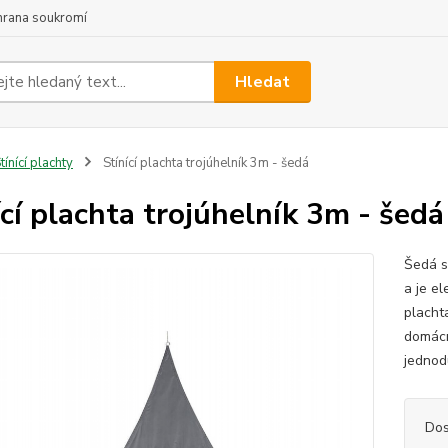
hrana soukromí
Hledat
tínící plachty
Stínící plachta trojúhelník 3m - šedá
ící plachta trojúhelník 3m - šedá
Šedá s
a je e
placht
domácno
jednodu
Dos