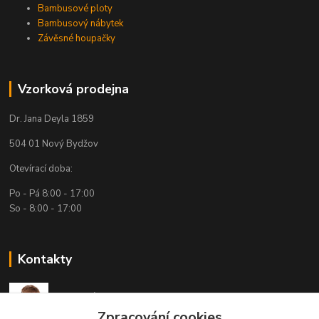
Bambusové ploty
Bambusový nábytek
Závěsné houpačky
Vzorková prodejna
Dr. Jana Deyla 1859
504 01 Nový Bydžov
Otevírací doba:
Po - Pá 8:00 - 17:00
So - 8:00 - 17:00
Kontakty
Technická podpora
(Po-Pá, 7:30-15:30 hod.)
Zpracování cookies