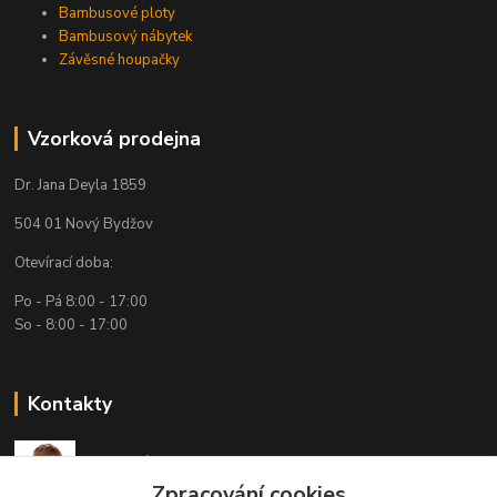
Bambusové ploty
Bambusový nábytek
Závěsné houpačky
Vzorková prodejna
Dr. Jana Deyla 1859
504 01 Nový Bydžov
Otevírací doba:
Po - Pá 8:00 - 17:00
So - 8:00 - 17:00
Kontakty
Technická podpora
(Po-Pá, 7:30-15:30 hod.)
Zpracování cookies