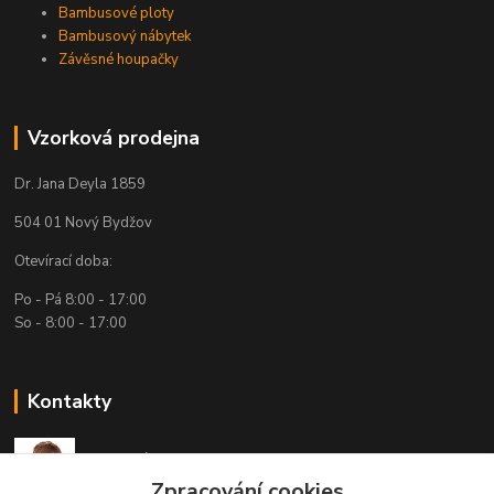
Bambusové ploty
Bambusový nábytek
Závěsné houpačky
Vzorková prodejna
Dr. Jana Deyla 1859
504 01 Nový Bydžov
Otevírací doba:
Po - Pá 8:00 - 17:00
So - 8:00 - 17:00
Kontakty
Technická podpora
(Po-Pá, 7:30-15:30 hod.)
Zpracování cookies