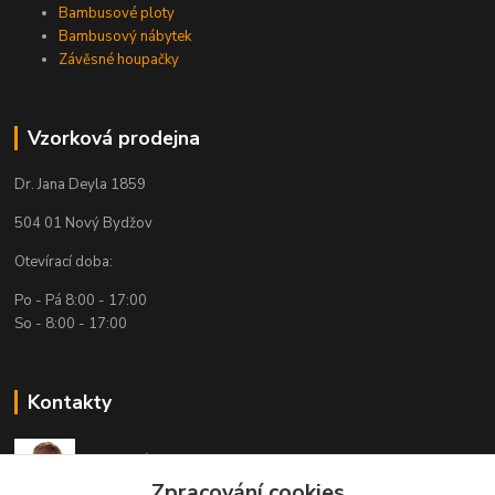
Bambusové ploty
Bambusový nábytek
Závěsné houpačky
Vzorková prodejna
Dr. Jana Deyla 1859
504 01 Nový Bydžov
Otevírací doba:
Po - Pá 8:00 - 17:00
So - 8:00 - 17:00
Kontakty
Technická podpora
(Po-Pá, 7:30-15:30 hod.)
Zpracování cookies