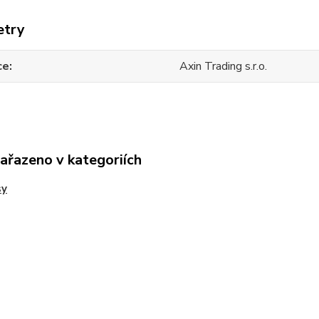
etry
ce
Axin Trading s.r.o.
zařazeno v kategoriích
sy