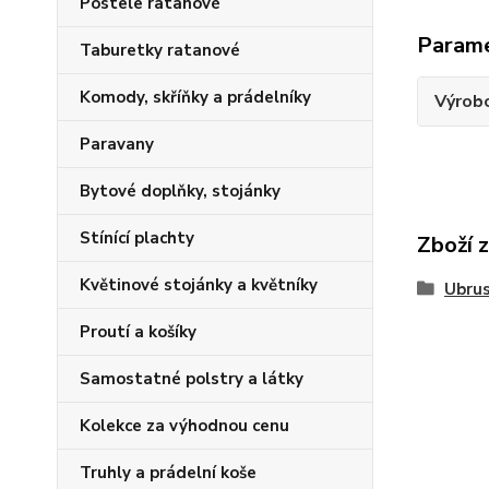
Postele ratanové
Param
Taburetky ratanové
Komody, skříňky a prádelníky
Výrob
Paravany
Bytové doplňky, stojánky
Stínící plachty
Zboží 
Květinové stojánky a květníky
Ubru
Proutí a košíky
Samostatné polstry a látky
Kolekce za výhodnou cenu
Truhly a prádelní koše