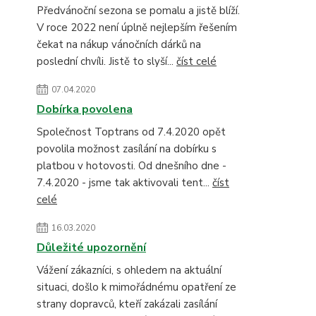
Předvánoční sezona se pomalu a jistě blíží.
V roce 2022 není úplně nejlepším řešením
čekat na nákup vánočních dárků na
poslední chvíli. Jistě to slyší...
číst celé
07.04.2020
Dobírka povolena
Společnost Toptrans od 7.4.2020 opět
povolila možnost zasílání na dobírku s
platbou v hotovosti. Od dnešního dne -
7.4.2020 - jsme tak aktivovali tent...
číst
celé
16.03.2020
Důležité upozornění
Vážení zákazníci, s ohledem na aktuální
situaci, došlo k mimořádnému opatření ze
strany dopravců, kteří zakázali zasílání