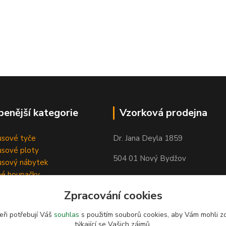
benější kategorie
Vzorková prodejna
sové tyče
Dr. Jana Deyla 1859
sové ploty
504 01 Nový Bydžov
sový nábytek
né houpačky
Otevírací doba:
Zpracování cookies
Po - Pá 8:00 - 17:00
So - 8:00 - 17:00
eři potřebují Váš
souhlas
s použitím souborů cookies, aby Vám mohli z
týkající se Vašich zájmů.