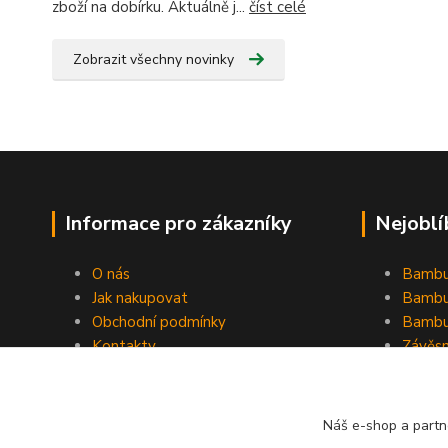
zboží na dobírku. Aktuálně j...
číst celé
Zobrazit všechny novinky
Informace pro zákazníky
Nejoblí
O nás
Bambu
Jak nakupovat
Bambu
Obchodní podmínky
Bambu
Kontakty
Závěs
Ochrana osobních údajů
Formulář pro odstoupení od
smlouvy
Náš e-shop a partn
Stínící plachty Hesperide