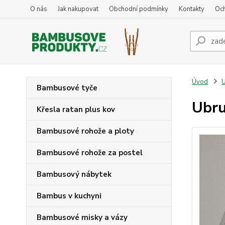
O nás
Jak nakupovat
Obchodní podmínky
Kontakty
Oc
Úvod
Bambusové tyče
Ubru
Křesla ratan plus kov
Bambusové rohože a ploty
Bambusové rohože za postel
Bambusový nábytek
Bambus v kuchyni
Bambusové misky a vázy