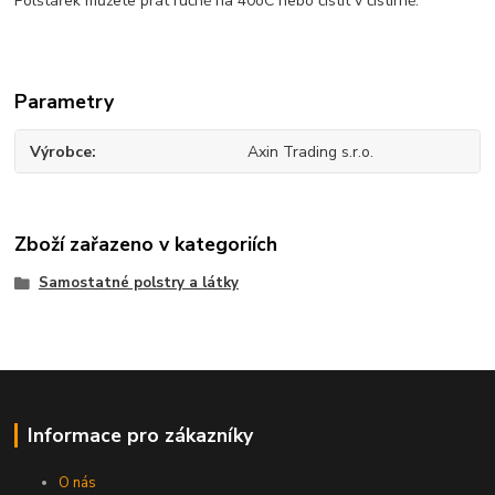
Polštářek můžete prát ručně na 40oC nebo čistit v čistírně.
Parametry
Výrobce
Axin Trading s.r.o.
Zboží zařazeno v kategoriích
Samostatné polstry a látky
Informace pro zákazníky
O nás