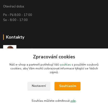
Otevírací doba:
Po - Pá 8:00 - 17:00
So - 8:00 - 17:00
Kontakty
Technická podpora
(Po-Pá, 7:30-15:30 hod.)
Zpracování cookies
Náš e-shop a partneři potřebují Váš
souhlas
s použitím souborů
info@bambusove-produkty.cz
cookies, aby Vám mohli zobrazovat informace týkající se Vašich
zájmů.
Souhlasím
Nastavení
Bambusove-produkty.cz
Souhlas můžete odmítnout
zde
.
Vytvořeno na
Eshop-rychle.cz