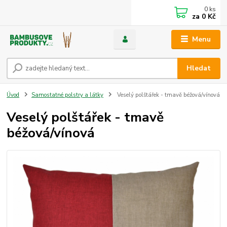
0
ks
za
0 Kč
Menu
Hledat
Úvod
Samostatné polstry a látky
Veselý polštářek - tmavě béžová/vínová
Veselý polštářek - tmavě
béžová/vínová