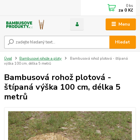
0
ks
za
0 Kč
Menu
Hledat
Úvod
Bambusové rohože a ploty
Bambusová rohož plotová - štípaná
výška 100 cm, délka 5 metrů
Bambusová rohož plotová -
štípaná výška 100 cm, délka 5
metrů