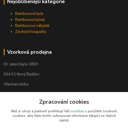
Nejoblíbenější kategorie
Bambusové tyče
Bambusové ploty
Bambusový nábytek
Závěsné houpačky
Vzorková prodejna
Dr. Jana Deyla 1859
504 01 Nový Bydžov
Otevírací doba:
Po - Pá 8:00 - 17:00
So - 8:00 - 17:00
Zpracování cookies
Náš e-shop a partneři potřebují Váš
souhlas
s použitím souborů
cookies, aby Vám mohli zobrazovat informace týkající se Vašich
Kontakty
zájmů.