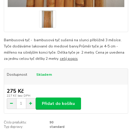
Bambusová tyč - bambusová tyč sušená na slunci přibližně 3 měsíce.
Tyče dodáváme lakované do medové barvy.Průměr tyče je 4-5 cm -
měřeno na silnějším konci tyče. Délka tyče je 2 metry. Cena je uvedena
za jednu celou tyč délky 2 metry.
celý popis
Dostupnost
Skladem
275 Kč
227 Kč
bez DPH
Přidat do košíku
Číslo produktu:
90
Typ dopravy:
standard