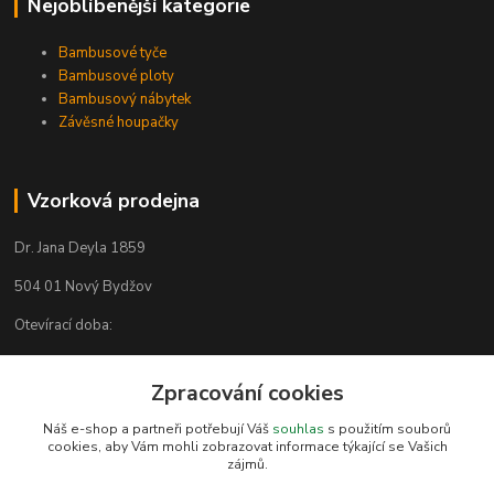
Nejoblíbenější kategorie
Bambusové tyče
Bambusové ploty
Bambusový nábytek
Závěsné houpačky
Vzorková prodejna
Dr. Jana Deyla 1859
504 01 Nový Bydžov
Otevírací doba:
Po - Pá 8:00 - 17:00
So - 8:00 - 17:00
Zpracování cookies
Náš e-shop a partneři potřebují Váš
souhlas
s použitím souborů
cookies, aby Vám mohli zobrazovat informace týkající se Vašich
Kontakty
zájmů.