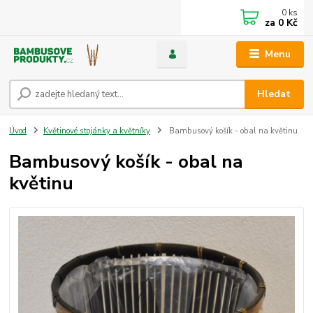
0
ks
za
0 Kč
Menu
Hledat
Úvod
Květinové stojánky a květníky
Bambusový košík - obal na květinu
Bambusový košík - obal na
květinu