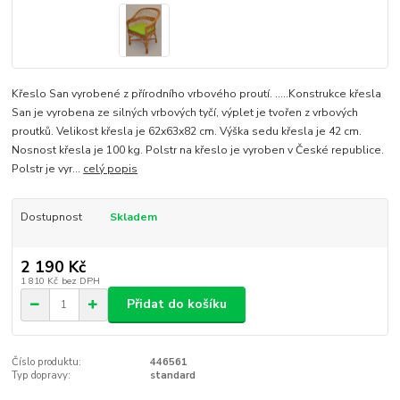
Křeslo San vyrobené z přírodního vrbového proutí. .....Konstrukce křesla
San je vyrobena ze silných vrbových tyčí, výplet je tvořen z vrbových
proutků. Velikost křesla je 62x63x82 cm. Výška sedu křesla je 42 cm.
Nosnost křesla je 100 kg. Polstr na křeslo je vyroben v České republice.
Polstr je vyr...
celý popis
Dostupnost
Skladem
2 190 Kč
1 810 Kč
bez DPH
Přidat do košíku
Číslo produktu:
446561
Typ dopravy:
standard