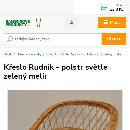
0
ks
za
0 Kč
Menu
Hledat
Úvod
Křesla, pohovky a židle
Křeslo Rudnik - polstr světle zelený melír
Křeslo Rudnik - polstr světle
zelený melír