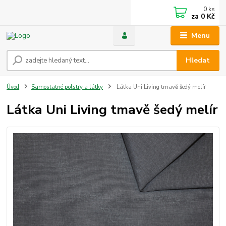
0
ks
za
0 Kč
Menu
Hledat
Úvod
Samostatné polstry a látky
Látka Uni Living tmavě šedý melír
Látka Uni Living tmavě šedý melír