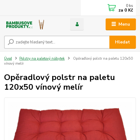
0
ks
za
0 Kč
Menu
Hledat
Úvod
Polstry na paletový nábytek
Opěradlový polstr na paletu 120x50
vínový melír
Opěradlový polstr na paletu
120x50 vínový melír