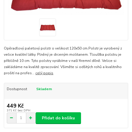
Opěradlový paletový polstr o velikost 120x50 cm.Polstr je vyrobený z
velice kvalitní látky. Plněný je drceným molitanem. Tloušťka polstru je
přibližně 10 cm. Tyto polstry vyrábíme v naší firemní dílně. Velice si
zakládáme na kvalitě zpracování. Všiměte si odšitých rohů a kvalitního
prošití na profes...
celý popis
Dostupnost
Skladem
449 Kč
371 Kč
bez DPH
Přidat do košíku